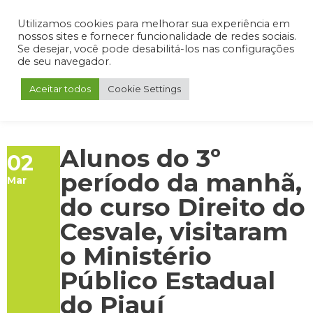
Admin
Portal do Aluno
Portal do Professor
Portal do Coordenador
Utilizamos cookies para melhorar sua experiência em
nossos sites e fornecer funcionalidade de redes sociais.
Se desejar, você pode desabilitá-los nas configurações
de seu navegador.
Aceitar todos
Cookie Settings
Alunos do 3º
02
período da manhã,
Mar
do curso Direito do
Cesvale, visitaram
o Ministério
Público Estadual
do Piauí