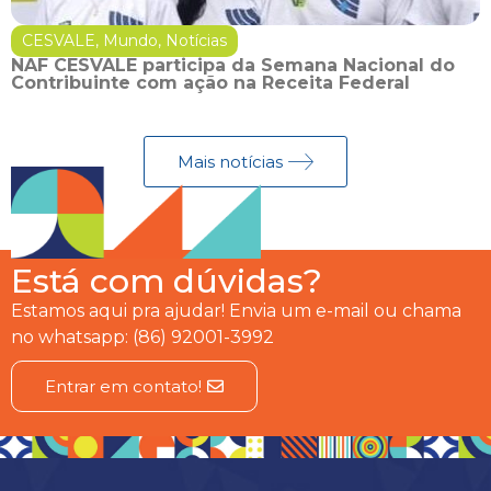
CESVALE
,
Mundo
,
Notícias
NAF CESVALE participa da Semana Nacional do
Contribuinte com ação na Receita Federal
Mais notícias
Está com dúvidas?
Estamos aqui pra ajudar! Envia um e-mail ou chama
no whatsapp: (86) 92001-3992
Entrar em contato!