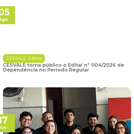
05
Ago
CESVALE
,
Editais
CESVALE torna público o Edital nº 004/2026 de
Dependência no Período Regular
17
Jun