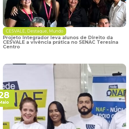
CESVALE
,
Destaque
,
Mundo
Projeto Integrador leva alunos de Direito da
CESVALE a vivência prática no SENAC Teresina
Centro
28
Maio