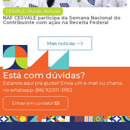
CESVALE
,
Mundo
,
Notícias
NAF CESVALE participa da Semana Nacional do
Contribuinte com ação na Receita Federal
Mais notícias
Está com dúvidas?
Estamos aqui pra ajudar! Envia um e-mail ou chama
no whatsapp: (86) 92001-3992
Entrar em contato!