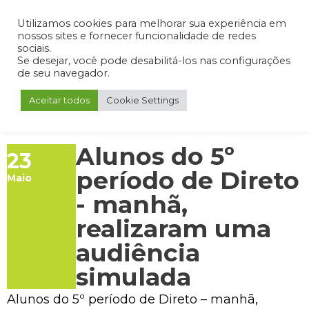
Admin
Portal do Aluno
Portal do Professor
Portal do Coordenador
Utilizamos cookies para melhorar sua experiência em
nossos sites e fornecer funcionalidade de redes
sociais.
Se desejar, você pode desabilitá-los nas configurações
de seu navegador.
Aceitar todos
Cookie Settings
Alunos do 5º
23
período de Direto
Maio
- manhã,
realizaram uma
audiência
simulada
Alunos do 5º período de Direto – manhã,