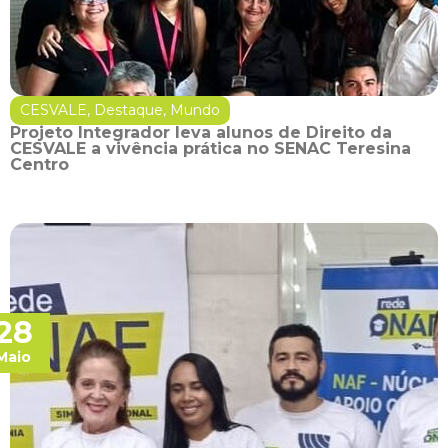
CESVALE
,
Destaque
,
Mundo
Projeto Integrador leva alunos de Direito da
CESVALE a vivência prática no SENAC Teresina
Centro
28
Maio