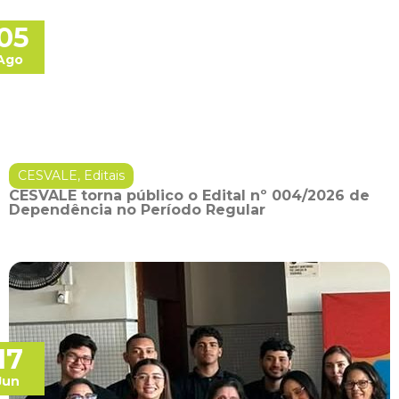
05
Ago
CESVALE
,
Editais
CESVALE torna público o Edital nº 004/2026 de
Dependência no Período Regular
17
Jun