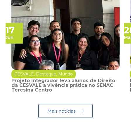
17
2
Jun
Ma
CESVALE
,
Destaque
,
Mundo
Projeto Integrador leva alunos de Direito
da CESVALE a vivência prática no SENAC
Teresina Centro
Mais notícias