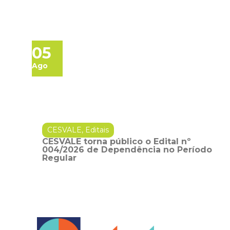
05
Ago
CESVALE
,
Editais
CESVALE torna público o Edital nº
004/2026 de Dependência no Período
Regular