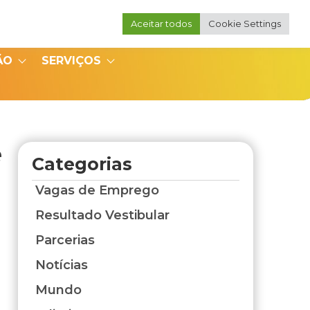
Aceitar todos
Cookie Settings
Portal do Professor
Portal do Coordenador
ÃO
SERVIÇOS
e
Categorias
Vagas de Emprego
Resultado Vestibular
Parcerias
Notícias
Mundo