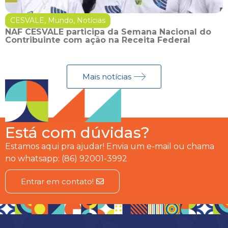
CESVALE
,
Mundo
,
Notícias
NAF CESVALE participa da Semana Nacional do
Contribuinte com ação na Receita Federal
Mais notícias
Está com dúvidas?
Estamos aqui pra ajudar! Envia um e-mail ou chama
no whatsapp: (86) 92001-3992
Entrar em contato!