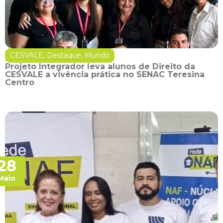
CESVALE
,
Destaque
,
Mundo
Projeto Integrador leva alunos de Direito da
CESVALE a vivência prática no SENAC Teresina
Centro
28
Maio