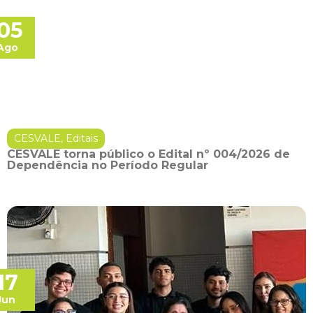
05
Ago
CESVALE
,
Editais
CESVALE torna público o Edital nº 004/2026 de
Dependência no Período Regular
17
Jun