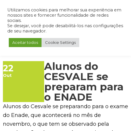
Admin
Portal do Aluno
Portal do Professor
Portal do Coordenador
Utilizamos cookies para melhorar sua experiência em
nossos sites e fornecer funcionalidade de redes
sociais.
Se desejar, você pode desabilitá-los nas configurações
de seu navegador.
Aceitar todos
Cookie Settings
Alunos do
22
CESVALE se
Out
preparam para
o ENADE
Alunos do Cesvale se preparando para o exame
do Enade, que acontecerá no mês de
novembro, o que tem se observado pela