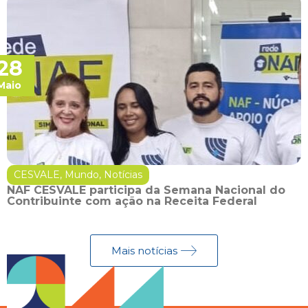
28
Maio
CESVALE
,
Mundo
,
Notícias
NAF CESVALE participa da Semana Nacional do
Contribuinte com ação na Receita Federal
Mais notícias