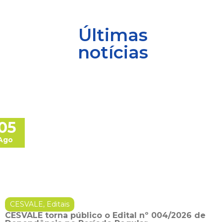
Últimas
notícias
05
Ago
CESVALE
,
Editais
CESVALE torna público o Edital nº 004/2026 de