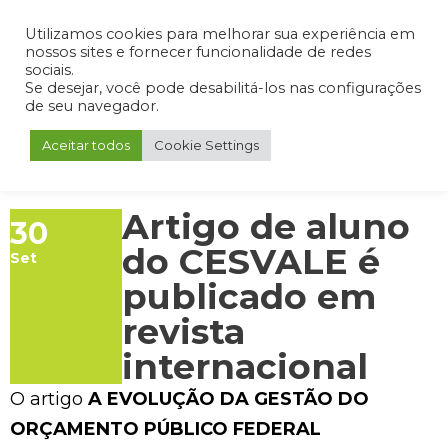
Admin
Portal do Aluno
Portal do Professor
Portal do Coordenador
Utilizamos cookies para melhorar sua experiência em
nossos sites e fornecer funcionalidade de redes
sociais.
Se desejar, você pode desabilitá-los nas configurações
de seu navegador.
Aceitar todos
Cookie Settings
Artigo de aluno
30
do CESVALE é
Set
publicado em
revista
internacional
O artigo
A EVOLUÇÃO DA GESTÃO DO
ORÇAMENTO PÚBLICO FEDERAL