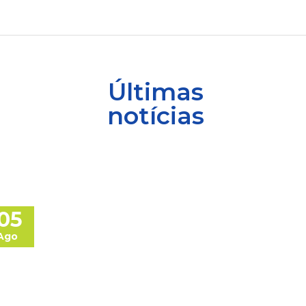
Últimas
notícias
05
Ago