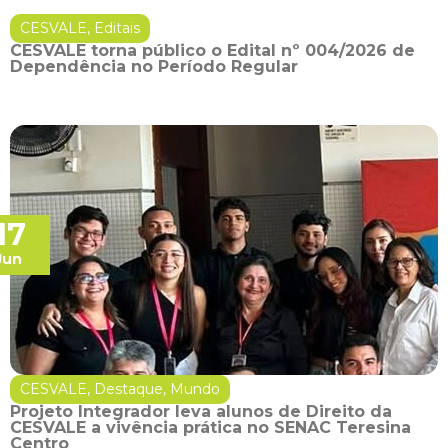
CESVALE
,
Editais
CESVALE torna público o Edital nº 004/2026 de
Dependência no Período Regular
17
Jun
CESVALE
,
Destaque
,
Mundo
Projeto Integrador leva alunos de Direito da
CESVALE a vivência prática no SENAC Teresina
Centro