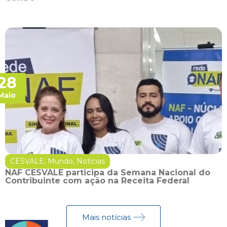
28
Maio
CESVALE
,
Mundo
,
Notícias
NAF CESVALE participa da Semana Nacional do
Contribuinte com ação na Receita Federal
Mais notícias