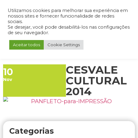
Admin
Portal do Aluno
Portal do Professor
Portal do Coordenador
Utilizamos cookies para melhorar sua experiência em
nossos sites e fornecer funcionalidade de redes
sociais.
Se desejar, você pode desabilitá-los nas configurações
de seu navegador.
Aceitar todos
Cookie Settings
CESVALE
10
CULTURAL
Nov
2014
Categorias