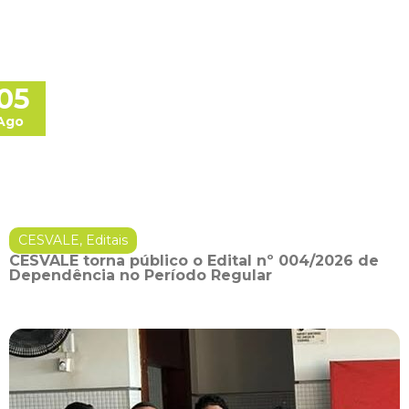
05
Ago
CESVALE
,
Editais
CESVALE torna público o Edital nº 004/2026 de
Dependência no Período Regular