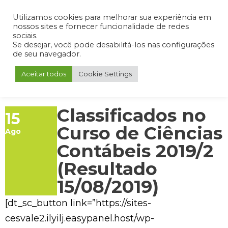
Admin
Portal do Aluno
Portal do Professor
Portal do Coordenador
Utilizamos cookies para melhorar sua experiência em
nossos sites e fornecer funcionalidade de redes
sociais.
Se desejar, você pode desabilitá-los nas configurações
de seu navegador.
Aceitar todos
Cookie Settings
Classificados no
15
Curso de Ciências
Ago
Contábeis 2019/2
(Resultado
15/08/2019)
[dt_sc_button link=”https://sites-
cesvale2.ilyilj.easypanel.host/wp-