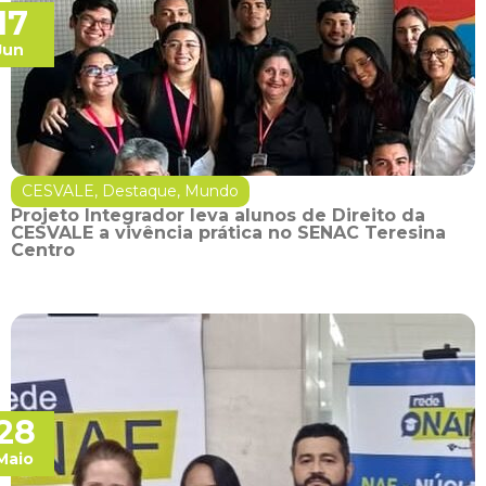
17
Jun
CESVALE
,
Destaque
,
Mundo
Projeto Integrador leva alunos de Direito da
CESVALE a vivência prática no SENAC Teresina
Centro
28
Maio