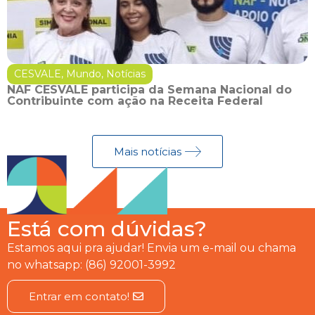
CESVALE
,
Mundo
,
Notícias
NAF CESVALE participa da Semana Nacional do
Contribuinte com ação na Receita Federal
Mais notícias
Está com dúvidas?
Estamos aqui pra ajudar! Envia um e-mail ou chama
no whatsapp: (86) 92001-3992
Entrar em contato!