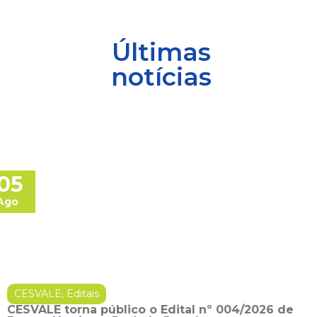
Últimas
notícias
05
Ago
CESVALE
,
Editais
CESVALE torna público o Edital nº 004/2026 de