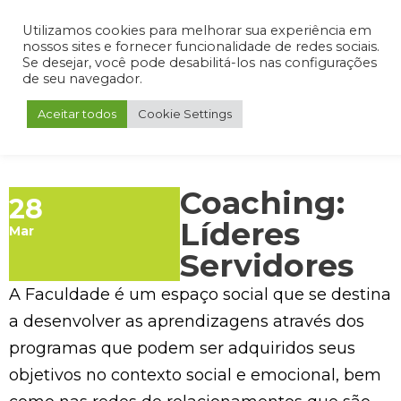
Admin
Portal do Aluno
Portal do Professor
Portal do Coordenador
Utilizamos cookies para melhorar sua experiência em
nossos sites e fornecer funcionalidade de redes sociais.
Se desejar, você pode desabilitá-los nas configurações
de seu navegador.
Aceitar todos
Cookie Settings
Coaching:
28
Líderes
Mar
Servidores
A Faculdade é um espaço social que se destina
a desenvolver as aprendizagens através dos
programas que podem ser adquiridos seus
objetivos no contexto social e emocional, bem