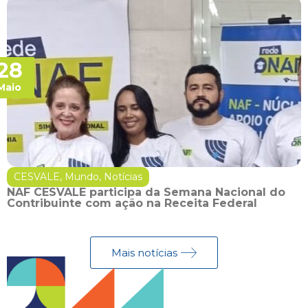
28
Maio
CESVALE
,
Mundo
,
Notícias
NAF CESVALE participa da Semana Nacional do
Contribuinte com ação na Receita Federal
Mais notícias