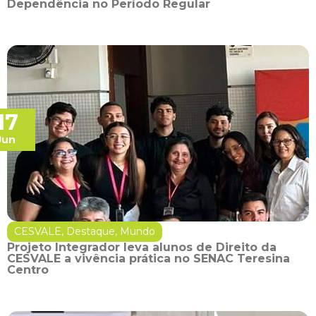
Dependência no Período Regular
17
Jun
CESVALE
,
Destaque
,
Mundo
Projeto Integrador leva alunos de Direito da
CESVALE a vivência prática no SENAC Teresina
Centro