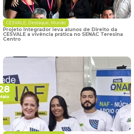
CESVALE
,
Destaque
,
Mundo
Projeto Integrador leva alunos de Direito da
CESVALE a vivência prática no SENAC Teresina
Centro
28
Maio