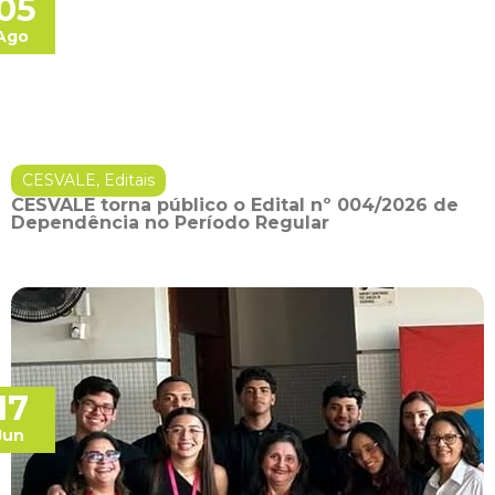
05
Ago
CESVALE
,
Editais
CESVALE torna público o Edital nº 004/2026 de
Dependência no Período Regular
17
Jun