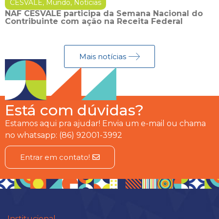
CESVALE
,
Mundo
,
Notícias
NAF CESVALE participa da Semana Nacional do
Contribuinte com ação na Receita Federal
Mais notícias
Está com dúvidas?
Estamos aqui pra ajudar! Envia um e-mail ou chama
no whatsapp: (86) 92001-3992
Entrar em contato!
Institucional