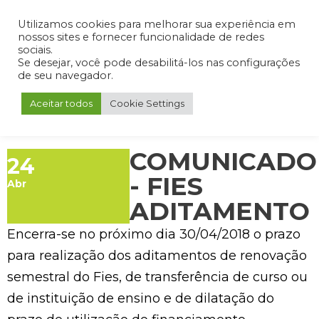
Admin
Portal do Aluno
Portal do Professor
Portal do Coordenador
Utilizamos cookies para melhorar sua experiência em
nossos sites e fornecer funcionalidade de redes
sociais.
Se desejar, você pode desabilitá-los nas configurações
de seu navegador.
Aceitar todos
Cookie Settings
COMUNICADO
24
- FIES
Abr
ADITAMENTO
Encerra-se no próximo dia 30/04/2018 o prazo
para realização dos aditamentos de renovação
semestral do Fies, de transferência de curso ou
de instituição de ensino e de dilatação do