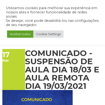
Admin
Portal do Aluno
Portal do Professor
Portal do Coordenador
Utilizamos cookies para melhorar sua experiência em
nossos sites e fornecer funcionalidade de redes
sociais.
Se desejar, você pode desabilitá-los nas configurações
de seu navegador.
Aceitar todos
Cookie Settings
COMUNICADO -
17
SUSPENSÃO DE
Mar
AULA DIA 18/03 E
AULA REMOTA
DIA 19/03/2021