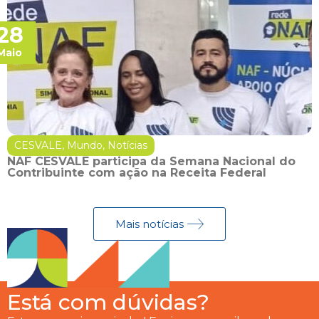
28
Maio
CESVALE
,
Mundo
,
Notícias
NAF CESVALE participa da Semana Nacional do
Contribuinte com ação na Receita Federal
Mais notícias
Está com dúvidas?