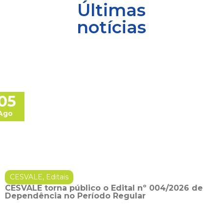
Últimas
notícias
05
Ago
CESVALE
,
Editais
CESVALE torna público o Edital nº 004/2026 de
Dependência no Período Regular