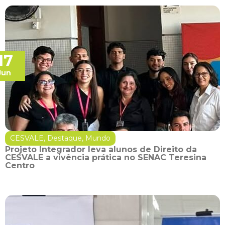
17
Jun
CESVALE
,
Destaque
,
Mundo
Projeto Integrador leva alunos de Direito da
CESVALE a vivência prática no SENAC Teresina
Centro