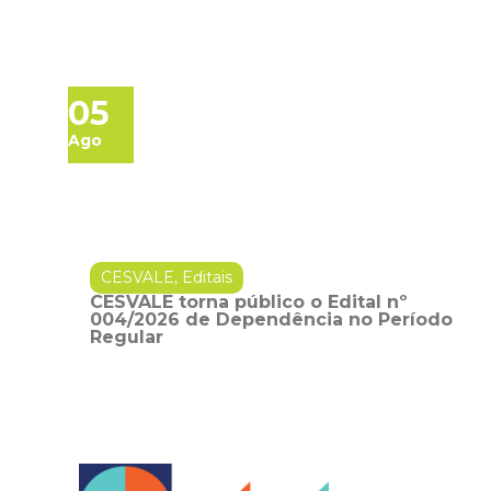
05
Ago
CESVALE
,
Editais
CESVALE torna público o Edital nº
004/2026 de Dependência no Período
Regular