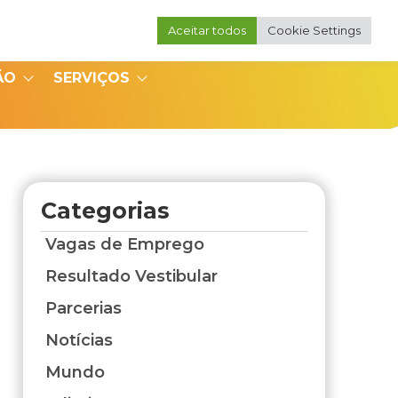
Aceitar todos
Cookie Settings
Portal do Professor
Portal do Coordenador
ÃO
SERVIÇOS
Categorias
Vagas de Emprego
Resultado Vestibular
Parcerias
Notícias
Mundo