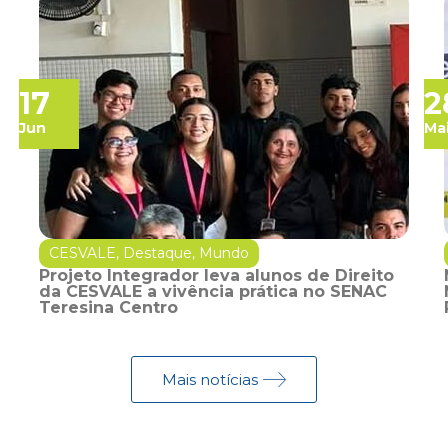
17
2
Jun
Ma
CESVALE
,
Destaque
,
Mundo
Projeto Integrador leva alunos de Direito
da CESVALE a vivência prática no SENAC
Teresina Centro
Mais notícias