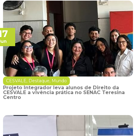
17
Jun
CESVALE
,
Destaque
,
Mundo
Projeto Integrador leva alunos de Direito da
CESVALE a vivência prática no SENAC Teresina
Centro