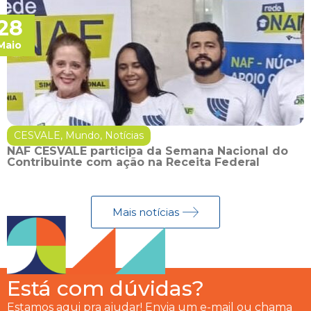
28
Maio
CESVALE
,
Mundo
,
Notícias
NAF CESVALE participa da Semana Nacional do
Contribuinte com ação na Receita Federal
Mais notícias
Está com dúvidas?
Estamos aqui pra ajudar! Envia um e-mail ou chama