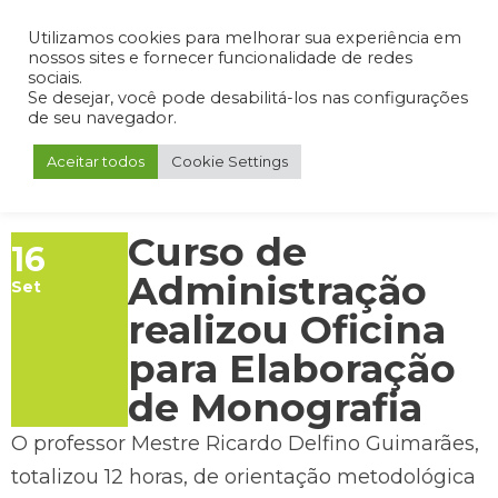
Admin
Portal do Aluno
Portal do Professor
Portal do Coordenador
Utilizamos cookies para melhorar sua experiência em
nossos sites e fornecer funcionalidade de redes
sociais.
Se desejar, você pode desabilitá-los nas configurações
de seu navegador.
Aceitar todos
Cookie Settings
Curso de
16
Administração
Set
realizou Oficina
para Elaboração
de Monografia
O professor Mestre Ricardo Delfino Guimarães,
totalizou 12 horas, de orientação metodológica