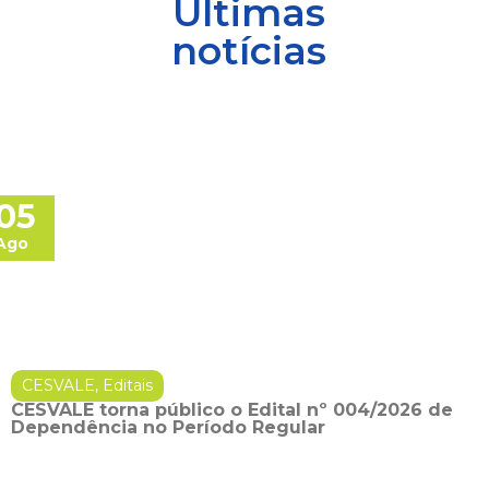
Últimas
notícias
05
Ago
CESVALE
,
Editais
CESVALE torna público o Edital nº 004/2026 de
Dependência no Período Regular