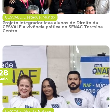
CESVALE
,
Destaque
,
Mundo
Projeto Integrador leva alunos de Direito da
CESVALE a vivência prática no SENAC Teresina
Centro
28
Maio
CESVALE
,
Mundo
,
Notícias