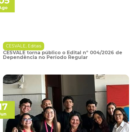
05
Ago
CESVALE
,
Editais
CESVALE torna público o Edital nº 004/2026 de
Dependência no Período Regular
17
Jun