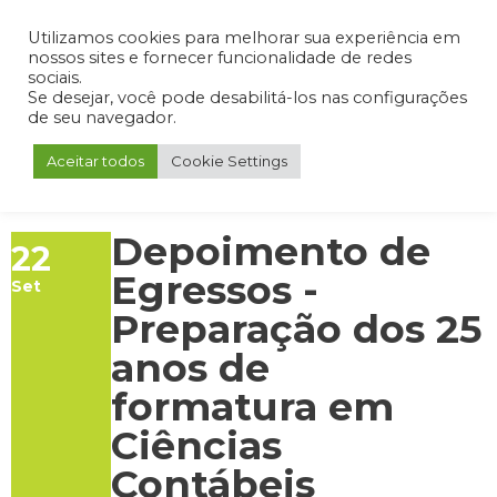
Admin
Portal do Aluno
Portal do Professor
Portal do Coordenador
Utilizamos cookies para melhorar sua experiência em
nossos sites e fornecer funcionalidade de redes
sociais.
Se desejar, você pode desabilitá-los nas configurações
de seu navegador.
Aceitar todos
Cookie Settings
Depoimento de
22
Egressos -
Set
Preparação dos 25
anos de
formatura em
Ciências
Contábeis