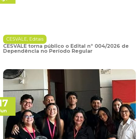
CESVALE
,
Editais
CESVALE torna público o Edital nº 004/2026 de
Dependência no Período Regular
17
Jun