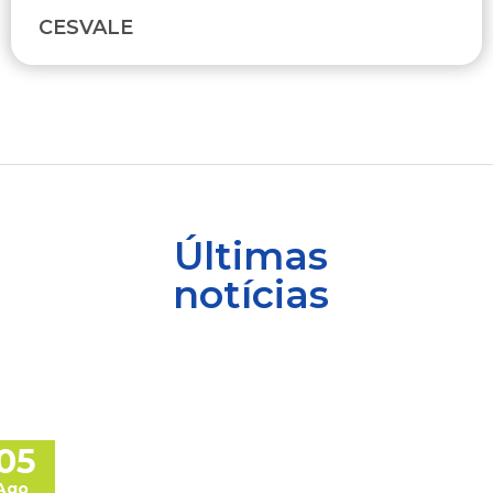
CESVALE
Últimas
notícias
05
Ago