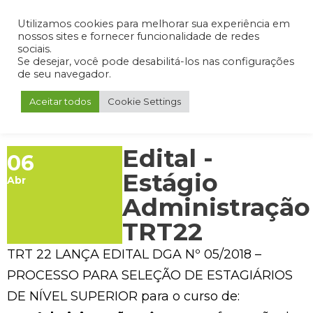
Admin
Portal do Aluno
Portal do Professor
Portal do Coordenador
Utilizamos cookies para melhorar sua experiência em
nossos sites e fornecer funcionalidade de redes
sociais.
Se desejar, você pode desabilitá-los nas configurações
de seu navegador.
Aceitar todos
Cookie Settings
Edital -
06
Estágio
Abr
Administração
TRT22
TRT 22 LANÇA EDITAL DGA Nº 05/2018 –
PROCESSO PARA SELEÇÃO DE ESTAGIÁRIOS
DE NÍVEL SUPERIOR para o curso de: