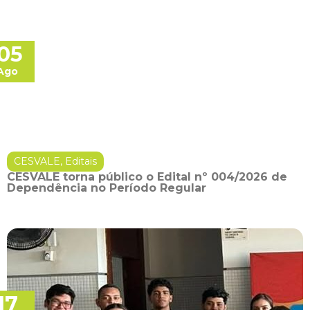
05
Ago
CESVALE
,
Editais
CESVALE torna público o Edital nº 004/2026 de
Dependência no Período Regular
17