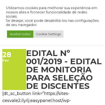
Admin
Portal do Aluno
Portal do Professor
Portal do Coordenador
Utilizamos cookies para melhorar sua experiência em
nossos sites e fornecer funcionalidade de redes
sociais.
Se desejar, você pode desabilitá-los nas configurações
de seu navegador.
Aceitar todos
Cookie Settings
EDITAL Nº
28
001/2019 - EDITAL
Fev
DE MONITORIA
PARA SELEÇÃO
DE DISCENTES
[dt_sc_button link=”https://sites-
cesvale2.ilyilj.easypanel.host/wp-