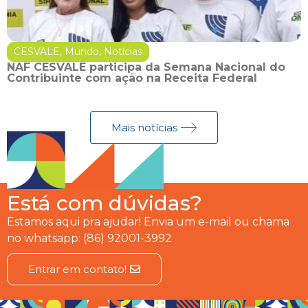
CESVALE
,
Mundo
,
Notícias
NAF CESVALE participa da Semana Nacional do
Contribuinte com ação na Receita Federal
Mais notícias
Está com dúvidas?
Estamos aqui pra ajudar! Envia um e-mail ou chama
no whatsapp: (86) 92001-3992
Entrar em contato!