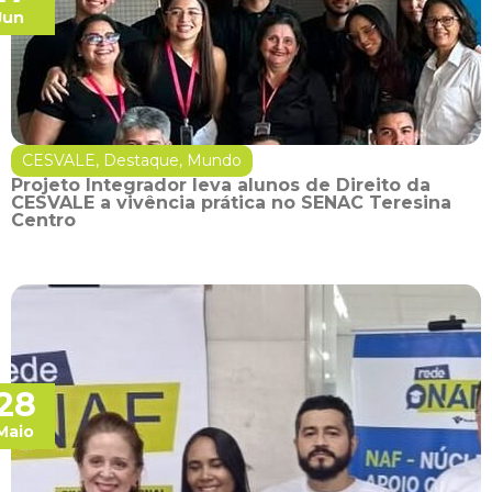
Jun
CESVALE
,
Destaque
,
Mundo
Projeto Integrador leva alunos de Direito da
CESVALE a vivência prática no SENAC Teresina
Centro
28
Maio