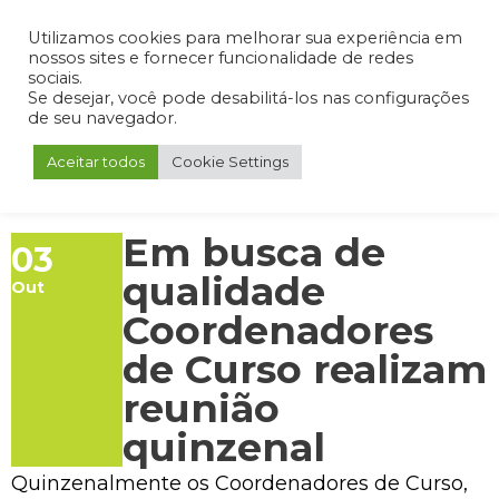
Admin
Portal do Aluno
Portal do Professor
Portal do Coordenador
Utilizamos cookies para melhorar sua experiência em
nossos sites e fornecer funcionalidade de redes
sociais.
Se desejar, você pode desabilitá-los nas configurações
de seu navegador.
Aceitar todos
Cookie Settings
Em busca de
03
qualidade
Out
Coordenadores
de Curso realizam
reunião
quinzenal
Quinzenalmente os Coordenadores de Curso,