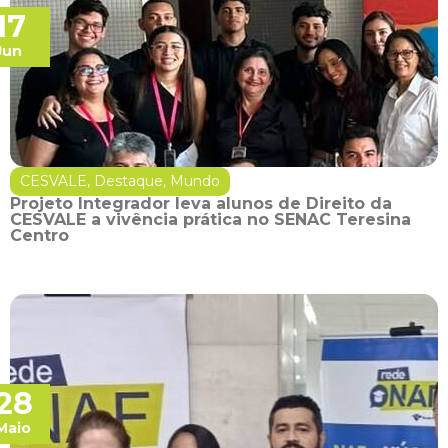
17
Jun
CESVALE
,
Destaque
,
Mundo
Projeto Integrador leva alunos de Direito da
CESVALE a vivência prática no SENAC Teresina
Centro
28
Maio