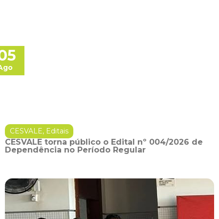
05
Ago
CESVALE
,
Editais
CESVALE torna público o Edital nº 004/2026 de
Dependência no Período Regular