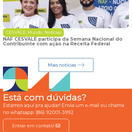
CESVALE
,
Mundo
,
Notícias
NAF CESVALE participa da Semana Nacional do
Contribuinte com ação na Receita Federal
Mais notícias
Está com dúvidas?
Estamos aqui pra ajudar! Envia um e-mail ou chama
no whatsapp: (86) 92001-3992
Entrar em contato!