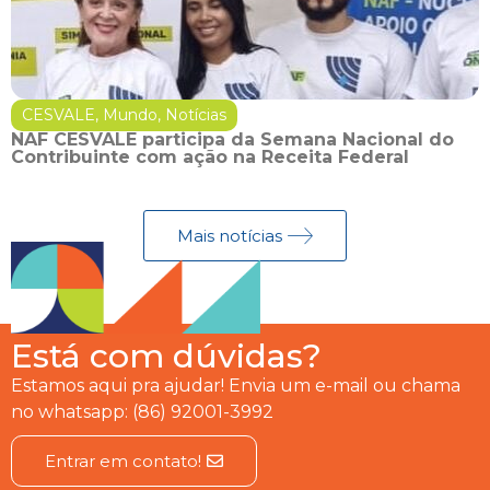
CESVALE
,
Mundo
,
Notícias
NAF CESVALE participa da Semana Nacional do
Contribuinte com ação na Receita Federal
Mais notícias
Está com dúvidas?
Estamos aqui pra ajudar! Envia um e-mail ou chama
no whatsapp: (86) 92001-3992
Entrar em contato!