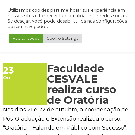
Admin
Portal do Aluno
Portal do Professor
Portal do Coordenador
Utilizamos cookies para melhorar sua experiência em
nossos sites e fornecer funcionalidade de redes sociais.
Se desejar, você pode desabilitá-los nas configurações
de seu navegador.
Aceitar todos
Cookie Settings
Faculdade
23
CESVALE
Out
realiza curso
de Oratória
Nos dias 21 e 22 de outubro, a coordenação de
Pós-Graduação e Extensão realizou o curso:
“Oratória – Falando em Público com Sucesso”.