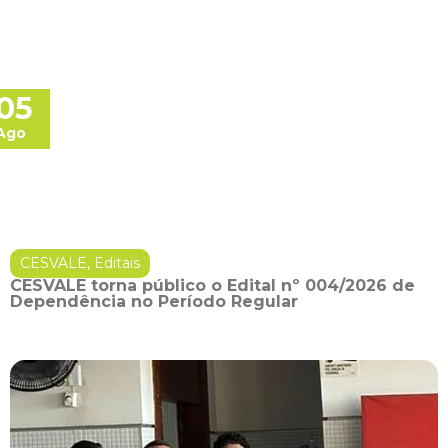
05
Ago
CESVALE
,
Editais
CESVALE torna público o Edital nº 004/2026 de
Dependência no Período Regular