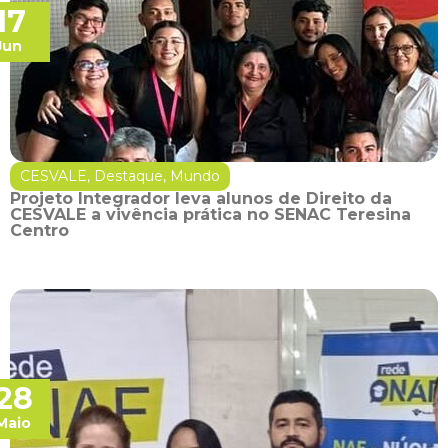
17
Jun
CESVALE
,
Destaque
,
Mundo
Projeto Integrador leva alunos de Direito da
CESVALE a vivência prática no SENAC Teresina
Centro
28
Maio