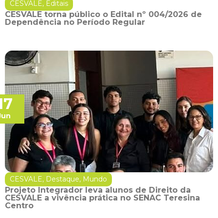
CESVALE
,
Editais
CESVALE torna público o Edital nº 004/2026 de
Dependência no Período Regular
17
Jun
CESVALE
,
Destaque
,
Mundo
Projeto Integrador leva alunos de Direito da
CESVALE a vivência prática no SENAC Teresina
Centro