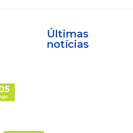
Últimas
notícias
05
Ago