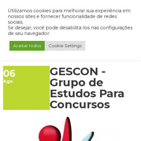
Admin
Portal do Aluno
Portal do Professor
Portal do Coordenador
Utilizamos cookies para melhorar sua experiência em
nossos sites e fornecer funcionalidade de redes
sociais.
Se desejar, você pode desabilitá-los nas configurações
de seu navegador.
Aceitar todos
Cookie Settings
GESCON -
06
Grupo de
Ago
Estudos Para
Concursos