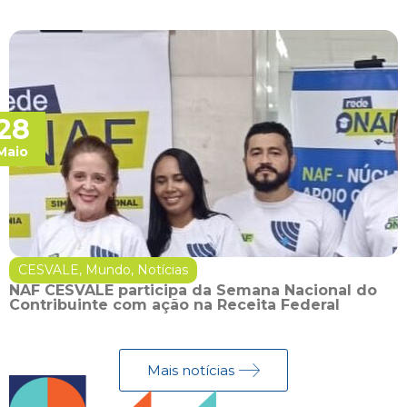
28
Maio
CESVALE
,
Mundo
,
Notícias
NAF CESVALE participa da Semana Nacional do
Contribuinte com ação na Receita Federal
Mais notícias