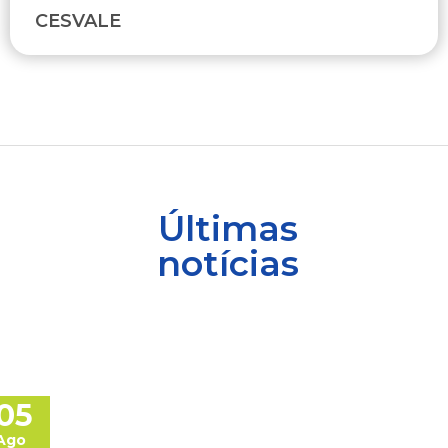
CESVALE
Últimas
notícias
05
Ago