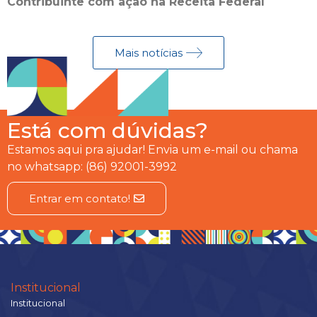
Contribuinte com ação na Receita Federal
Mais notícias
Está com dúvidas?
Estamos aqui pra ajudar! Envia um e-mail ou chama
no whatsapp: (86) 92001-3992
Entrar em contato!
Institucional
Institucional