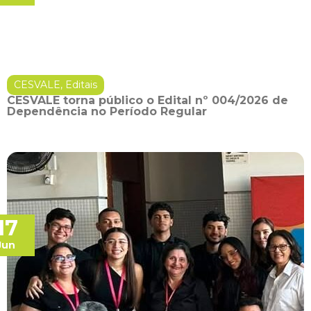
CESVALE
,
Editais
CESVALE torna público o Edital nº 004/2026 de
Dependência no Período Regular
17
Jun