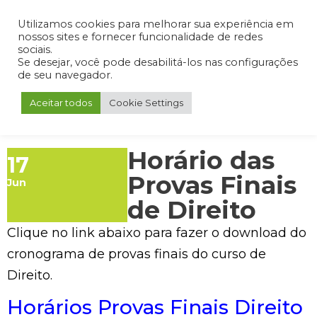
Admin
Portal do Aluno
Portal do Professor
Portal do Coordenador
Utilizamos cookies para melhorar sua experiência em
nossos sites e fornecer funcionalidade de redes
sociais.
Se desejar, você pode desabilitá-los nas configurações
de seu navegador.
Aceitar todos
Cookie Settings
Horário das
17
Provas Finais
Jun
de Direito
Clique no link abaixo para fazer o download do
cronograma de provas finais do curso de
Direito.
Horários Provas Finais Direito