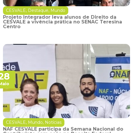
CESVALE
,
Destaque
,
Mundo
Projeto Integrador leva alunos de Direito da
CESVALE a vivência prática no SENAC Teresina
Centro
28
Maio
CESVALE
,
Mundo
,
Notícias
NAF CESVALE participa da Semana Nacional do