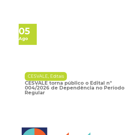
05
Ago
CESVALE
,
Editais
CESVALE torna público o Edital nº
004/2026 de Dependência no Período
Regular