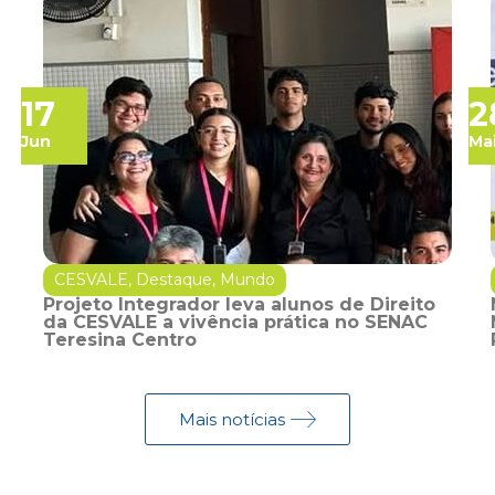
17
2
Jun
Ma
CESVALE
,
Destaque
,
Mundo
Projeto Integrador leva alunos de Direito
da CESVALE a vivência prática no SENAC
Teresina Centro
Mais notícias