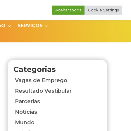
Aceitar todos
Cookie Settings
Portal do Professor
Portal do Coordenador
ÃO
SERVIÇOS
Categorias
Vagas de Emprego
Resultado Vestibular
Parcerias
Notícias
Mundo