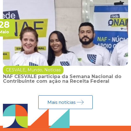
28
Maio
CESVALE
,
Mundo
,
Notícias
NAF CESVALE participa da Semana Nacional do
Contribuinte com ação na Receita Federal
Mais notícias