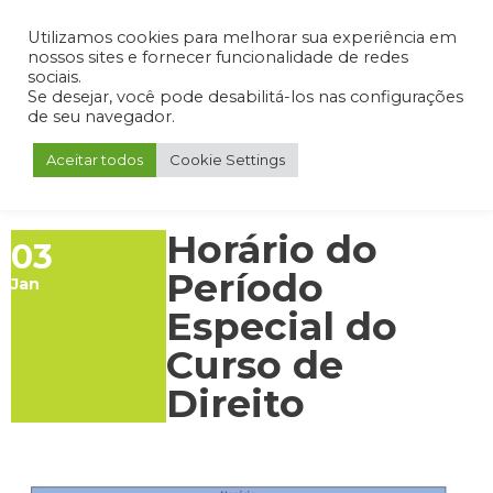
Admin
Portal do Aluno
Portal do Professor
Portal do Coordenador
Utilizamos cookies para melhorar sua experiência em
nossos sites e fornecer funcionalidade de redes
sociais.
Se desejar, você pode desabilitá-los nas configurações
de seu navegador.
Aceitar todos
Cookie Settings
Horário do
03
Período
Jan
Especial do
Curso de
Direito