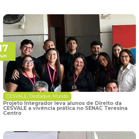
17
Jun
CESVALE
,
Destaque
,
Mundo
Projeto Integrador leva alunos de Direito da
CESVALE a vivência prática no SENAC Teresina
Centro