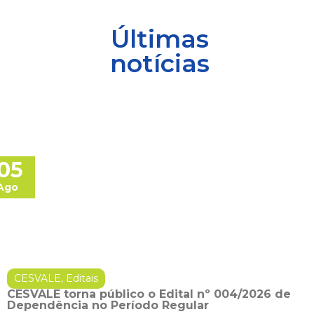
Últimas
notícias
05
Ago
CESVALE
,
Editais
CESVALE torna público o Edital nº 004/2026 de
Dependência no Período Regular