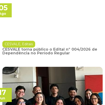
05
Ago
CESVALE
,
Editais
CESVALE torna público o Edital nº 004/2026 de
Dependência no Período Regular
17
Jun