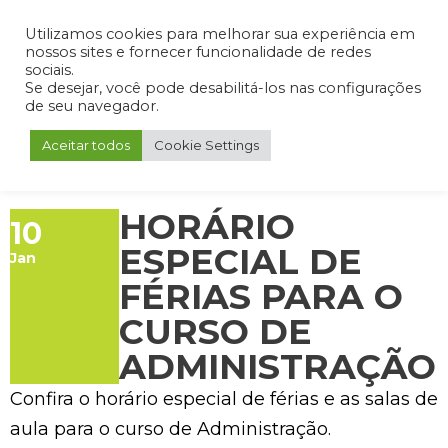
Admin
Portal do Aluno
Portal do Professor
Portal do Coordenador
Utilizamos cookies para melhorar sua experiência em
nossos sites e fornecer funcionalidade de redes
sociais.
Se desejar, você pode desabilitá-los nas configurações
de seu navegador.
Aceitar todos
Cookie Settings
HORÁRIO
10
ESPECIAL DE
Jan
FÉRIAS PARA O
CURSO DE
ADMINISTRAÇÃO
Confira o horário especial de férias e as salas de
aula para o curso de Administração.