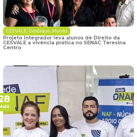
CESVALE
,
Destaque
,
Mundo
Projeto Integrador leva alunos de Direito da
CESVALE a vivência prática no SENAC Teresina
Centro
28
Maio