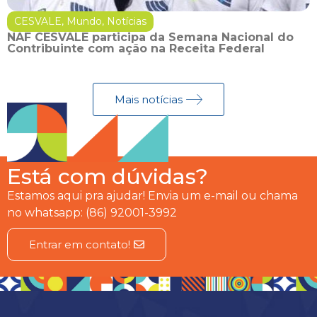
CESVALE
,
Mundo
,
Notícias
NAF CESVALE participa da Semana Nacional do
Contribuinte com ação na Receita Federal
Mais notícias
Está com dúvidas?
Estamos aqui pra ajudar! Envia um e-mail ou chama
no whatsapp: (86) 92001-3992
Entrar em contato!