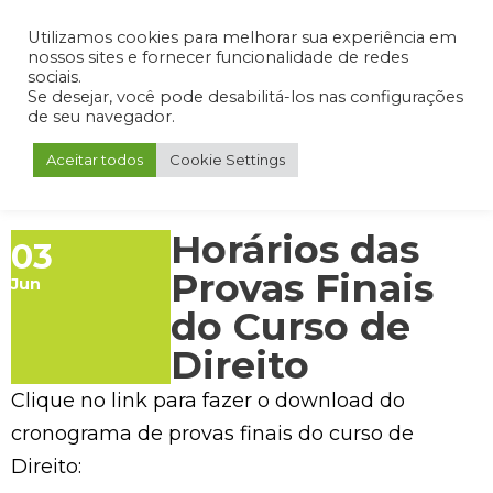
Admin
Portal do Aluno
Portal do Professor
Portal do Coordenador
Utilizamos cookies para melhorar sua experiência em
nossos sites e fornecer funcionalidade de redes
sociais.
Se desejar, você pode desabilitá-los nas configurações
de seu navegador.
Aceitar todos
Cookie Settings
Horários das
03
Provas Finais
Jun
do Curso de
Direito
Clique no link para fazer o download do
cronograma de provas finais do curso de
Direito: