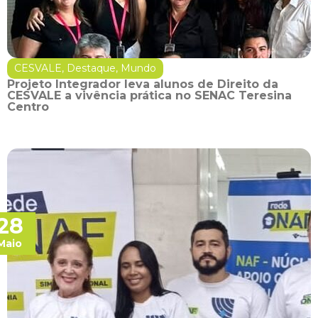
CESVALE
,
Destaque
,
Mundo
Projeto Integrador leva alunos de Direito da
CESVALE a vivência prática no SENAC Teresina
Centro
28
Maio