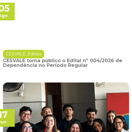
05
Ago
CESVALE
,
Editais
CESVALE torna público o Edital nº 004/2026 de
Dependência no Período Regular
17
Jun