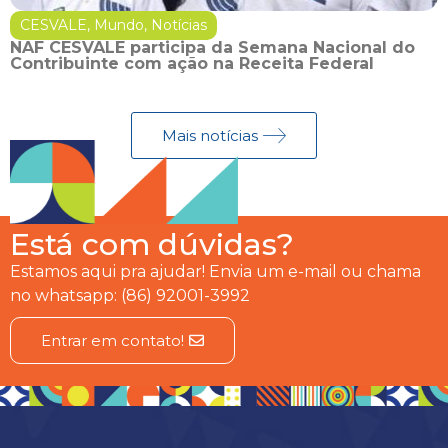
CESVALE
,
Mundo
,
Notícias
NAF CESVALE participa da Semana Nacional do
Contribuinte com ação na Receita Federal
Mais notícias
Está com dúvidas?
Estamos aqui pra ajudar! Envia um e-mail ou chama
no whatsapp: (86) 92001-3992
Entrar em contato!