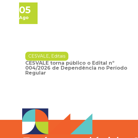
05
Ago
CESVALE
,
Editais
CESVALE torna público o Edital nº
004/2026 de Dependência no Período
Regular