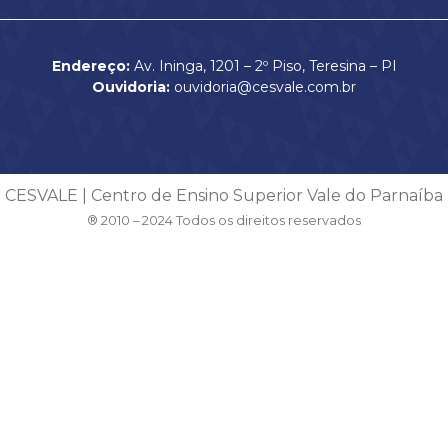
Endereço:
Av. Ininga, 1201 – 2º Piso, Teresina – PI
Ouvidoria:
ouvidoria@cesvale.com.br
CESVALE | Centro de Ensino Superior Vale do Parnaíba
® 2010 – 2024 Todos os direitos reservados