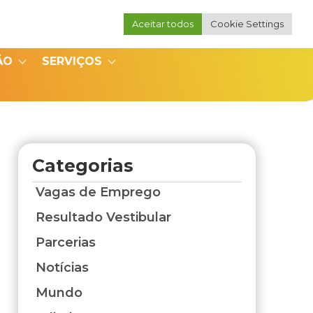
Aceitar todos
Cookie Settings
Portal do Professor
Portal do Coordenador
ÃO
SERVIÇOS
Categorias
Vagas de Emprego
Resultado Vestibular
Parcerias
Notícias
Mundo