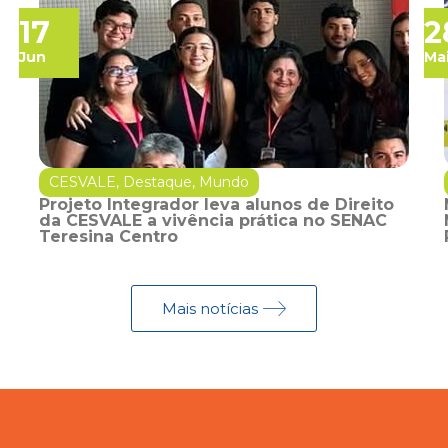
17
2
Jun
Ma
CESVALE
,
Destaque
,
Mundo
Projeto Integrador leva alunos de Direito
da CESVALE a vivência prática no SENAC
Teresina Centro
Mais notícias