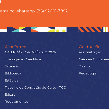
?
chama no whatsapp: (86) 92001-3992
Acadêmico
Graduação
CALENDÁRIO ACADÊMICO 2026.1
Administração
Investigação Científica
Ciências Contábei
Extensão
Direito
Biblioteca
Pedagogia
Estágios
Trabalho de Conclusão de Curso – TCC
Editais
Regulamentos