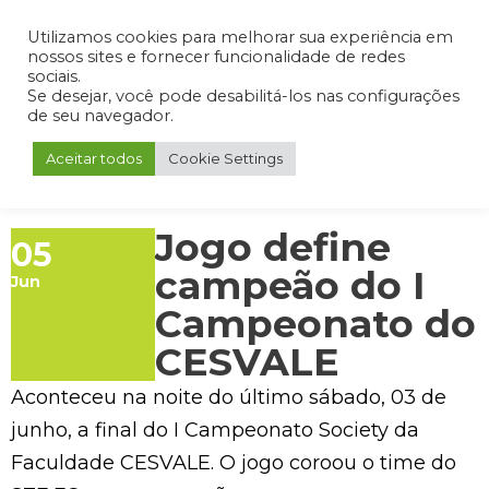
Admin
Portal do Aluno
Portal do Professor
Portal do Coordenador
Utilizamos cookies para melhorar sua experiência em
nossos sites e fornecer funcionalidade de redes
sociais.
Se desejar, você pode desabilitá-los nas configurações
de seu navegador.
Aceitar todos
Cookie Settings
Jogo define
05
campeão do I
Jun
Campeonato do
CESVALE
Aconteceu na noite do último sábado, 03 de
junho, a final do I Campeonato Society da
Faculdade CESVALE. O jogo coroou o time do