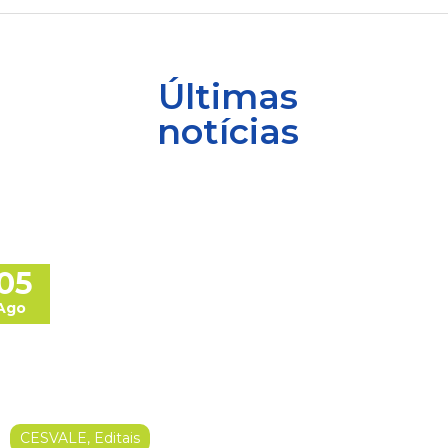
Últimas
notícias
05
Ago
CESVALE
,
Editais