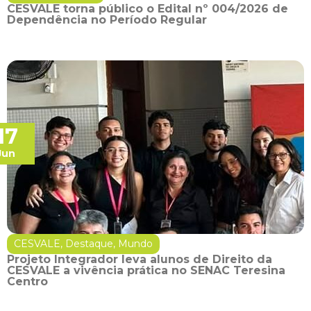
CESVALE torna público o Edital nº 004/2026 de
Dependência no Período Regular
17
Jun
CESVALE
,
Destaque
,
Mundo
Projeto Integrador leva alunos de Direito da
CESVALE a vivência prática no SENAC Teresina
Centro