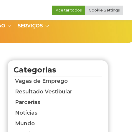
Aceitar todos
Cookie Settings
Portal do Professor
Portal do Coordenador
ÃO
SERVIÇOS
Categorias
Vagas de Emprego
Resultado Vestibular
Parcerias
Notícias
Mundo
l