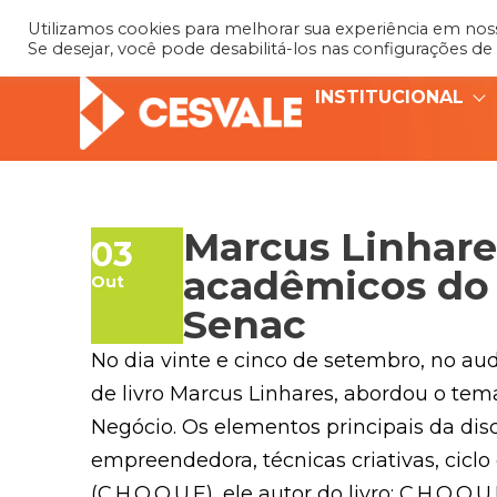
Utilizamos cookies para melhorar sua experiência em nosso
Se desejar, você pode desabilitá-los nas configurações de
INSTITUCIONAL
Marcus Linhare
03
acadêmicos do 
Out
Senac
No dia vinte e cinco de setembro, no aud
de livro Marcus Linhares, abordou o t
Negócio. Os elementos principais da di
empreendedora, técnicas criativas, cic
(C.H.O.Q.U.E), ele autor do livro: C.H.O.