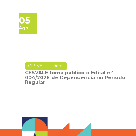
05
Ago
CESVALE
,
Editais
CESVALE torna público o Edital nº
004/2026 de Dependência no Período
Regular