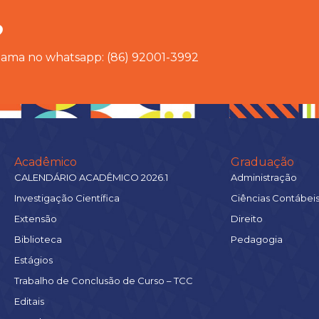
?
chama no whatsapp: (86) 92001-3992
Acadêmico
Graduação
CALENDÁRIO ACADÊMICO 2026.1
Administração
Investigação Científica
Ciências Contábei
Extensão
Direito
Biblioteca
Pedagogia
Estágios
Trabalho de Conclusão de Curso – TCC
Editais