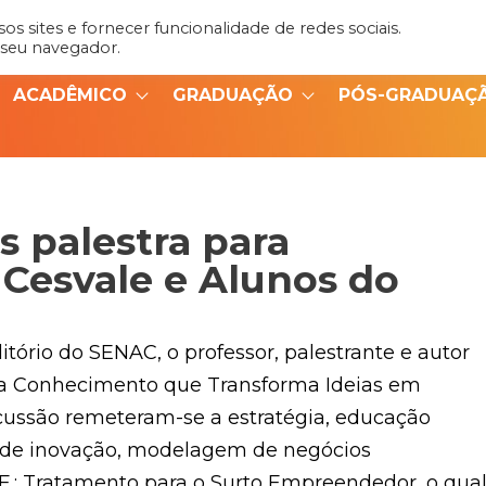
s sites e fornecer funcionalidade de redes sociais.
Admin
Portal do Aluno
 seu navegador.
ACADÊMICO
GRADUAÇÃO
PÓS-GRADUAÇ
s palestra para
Cesvale e Alunos do
itório do SENAC, o professor, palestrante e autor
ema Conhecimento que Transforma Ideias em
scussão remeteram-se a estratégia, educação
lo de inovação, modelagem de negócios
Q.U.E.: Tratamento para o Surto Empreendedor, o qua