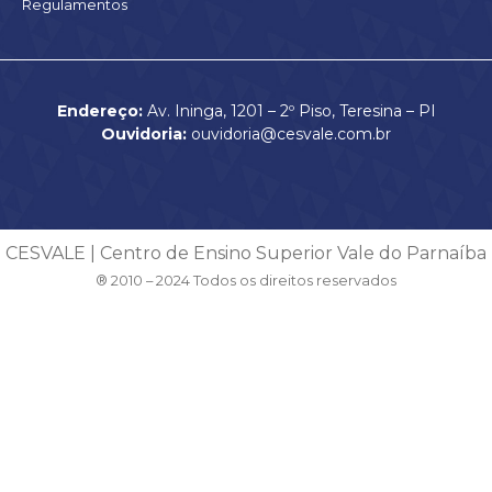
Regulamentos
Endereço:
Av. Ininga, 1201 – 2º Piso, Teresina – PI
Ouvidoria:
ouvidoria@cesvale.com.br
CESVALE | Centro de Ensino Superior Vale do Parnaíba
® 2010 – 2024 Todos os direitos reservados