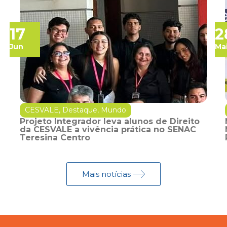
17
2
Jun
Ma
CESVALE
,
Destaque
,
Mundo
Projeto Integrador leva alunos de Direito
da CESVALE a vivência prática no SENAC
Teresina Centro
Mais notícias