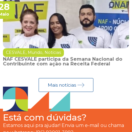
28
Maio
CESVALE
,
Mundo
,
Notícias
NAF CESVALE participa da Semana Nacional do
Contribuinte com ação na Receita Federal
Mais notícias
Está com dúvidas?
Estamos aqui pra ajudar! Envia um e-mail ou chama