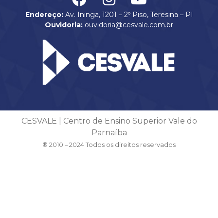
Endereço:
Av. Ininga, 1201 – 2º Piso, Teresina – PI
Ouvidoria:
ouvidoria@cesvale.com.br
CESVALE | Centro de Ensino Superior Vale do
Parnaíba
® 2010 – 2024 Todos os direitos reservados