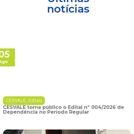
notícias
05
Ago
CESVALE
,
Editais
CESVALE torna público o Edital nº 004/2026 de
Dependência no Período Regular