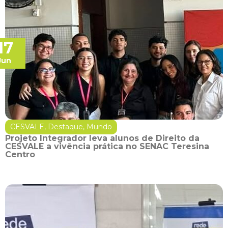
17
Jun
CESVALE
,
Destaque
,
Mundo
Projeto Integrador leva alunos de Direito da
CESVALE a vivência prática no SENAC Teresina
Centro