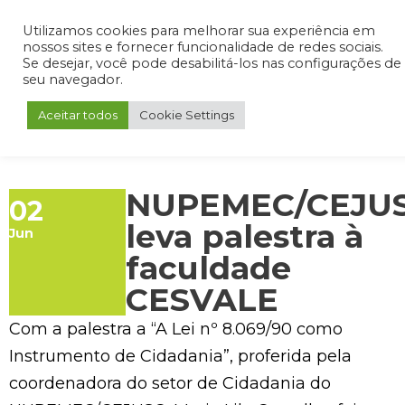
Admin
Portal do Aluno
Portal do Professor
Portal do Coordenador
Utilizamos cookies para melhorar sua experiência em
nossos sites e fornecer funcionalidade de redes sociais.
Se desejar, você pode desabilitá-los nas configurações de
seu navegador.
Aceitar todos
Cookie Settings
NUPEMEC/CEJU
02
leva palestra à
Jun
faculdade
CESVALE
Com a palestra a “A Lei nº 8.069/90 como
Instrumento de Cidadania”, proferida pela
coordenadora do setor de Cidadania do