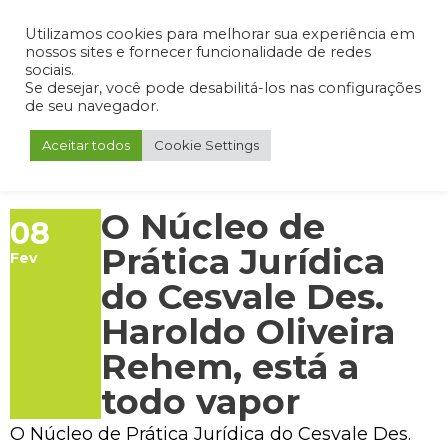
Admin
Portal do Aluno
Portal do Professor
Portal do Coordenador
Utilizamos cookies para melhorar sua experiência em
nossos sites e fornecer funcionalidade de redes
sociais.
Se desejar, você pode desabilitá-los nas configurações
de seu navegador.
Aceitar todos
Cookie Settings
O Núcleo de
08
Prática Jurídica
Fev
do Cesvale Des.
Haroldo Oliveira
Rehem, está a
todo vapor
O Núcleo de Prática Jurídica do Cesvale Des.