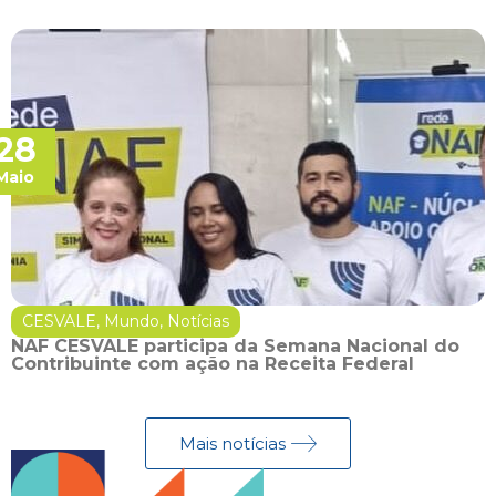
28
Maio
CESVALE
,
Mundo
,
Notícias
NAF CESVALE participa da Semana Nacional do
Contribuinte com ação na Receita Federal
Mais notícias