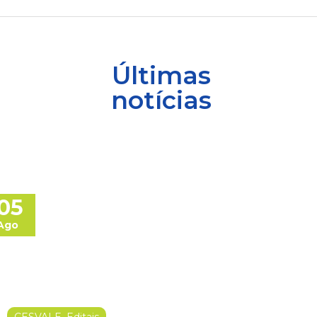
Últimas
notícias
05
Ago