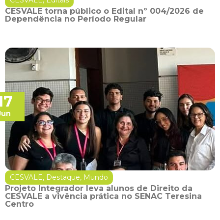
CESVALE
,
Editais
CESVALE torna público o Edital nº 004/2026 de
Dependência no Período Regular
17
Jun
CESVALE
,
Destaque
,
Mundo
Projeto Integrador leva alunos de Direito da
CESVALE a vivência prática no SENAC Teresina
Centro