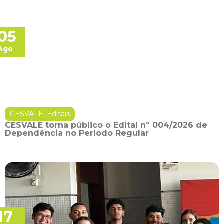
05
Ago
CESVALE
,
Editais
CESVALE torna público o Edital nº 004/2026 de
Dependência no Período Regular
17