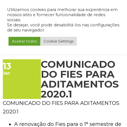
Admin
Portal do Aluno
Portal do Professor
Portal do Coordenador
Utilizamos cookies para melhorar sua experiência em
nossos sites e fornecer funcionalidade de redes
sociais.
Se desejar, você pode desabilitá-los nas configurações
de seu navegador.
Aceitar todos
Cookie Settings
COMUNICADO
13
DO FIES PARA
Jan
ADITAMENTOS
2020.1
COMUNICADO DO FIES PARA ADITAMENTOS
2020.1
A renovação do Fies para o 1° semestre de