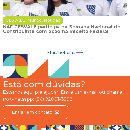
CESVALE
,
Mundo
,
Notícias
NAF CESVALE participa da Semana Nacional do
Contribuinte com ação na Receita Federal
Mais notícias
Está com dúvidas?
Estamos aqui pra ajudar! Envia um e-mail ou chama
no whatsapp: (86) 92001-3992
Entrar em contato!