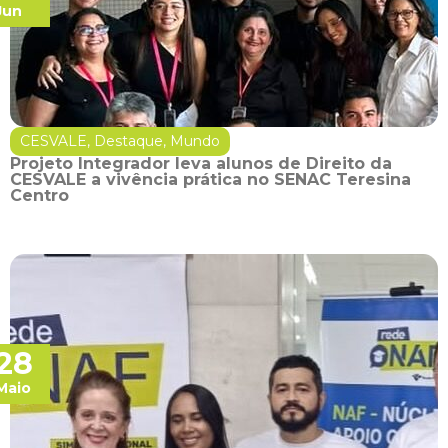
Jun
CESVALE
,
Destaque
,
Mundo
Projeto Integrador leva alunos de Direito da
CESVALE a vivência prática no SENAC Teresina
Centro
28
Maio