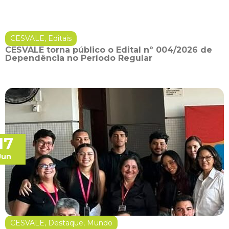
CESVALE
,
Editais
CESVALE torna público o Edital nº 004/2026 de
Dependência no Período Regular
17
Jun
CESVALE
,
Destaque
,
Mundo