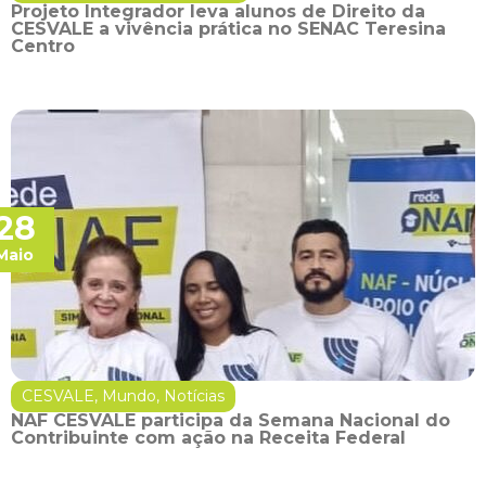
Projeto Integrador leva alunos de Direito da
CESVALE a vivência prática no SENAC Teresina
Centro
28
Maio
CESVALE
,
Mundo
,
Notícias
NAF CESVALE participa da Semana Nacional do
Contribuinte com ação na Receita Federal