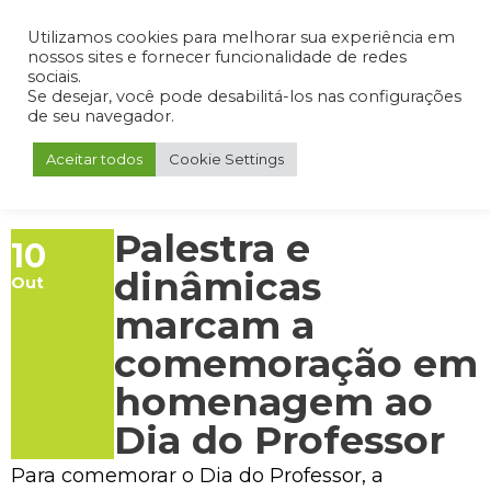
Admin
Portal do Aluno
Portal do Professor
Portal do Coordenador
Utilizamos cookies para melhorar sua experiência em
nossos sites e fornecer funcionalidade de redes
sociais.
Se desejar, você pode desabilitá-los nas configurações
de seu navegador.
Aceitar todos
Cookie Settings
Palestra e
10
dinâmicas
Out
marcam a
comemoração em
homenagem ao
Dia do Professor
Para comemorar o Dia do Professor, a