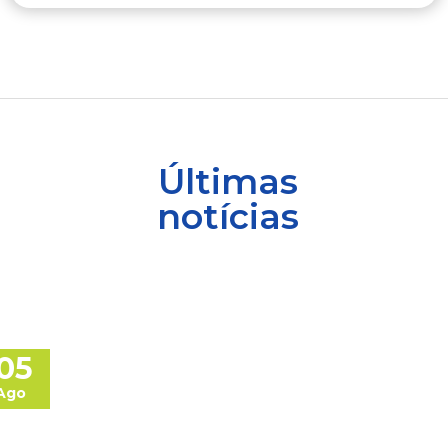
Últimas
notícias
05
Ago