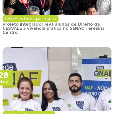
CESVALE
,
Destaque
,
Mundo
Projeto Integrador leva alunos de Direito da
CESVALE a vivência prática no SENAC Teresina
Centro
28
Maio