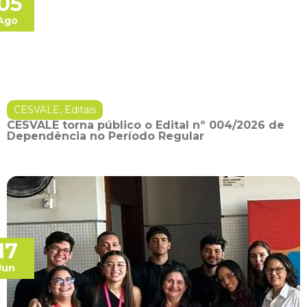
05
Ago
CESVALE
,
Editais
CESVALE torna público o Edital nº 004/2026 de
Dependência no Período Regular
17
Jun