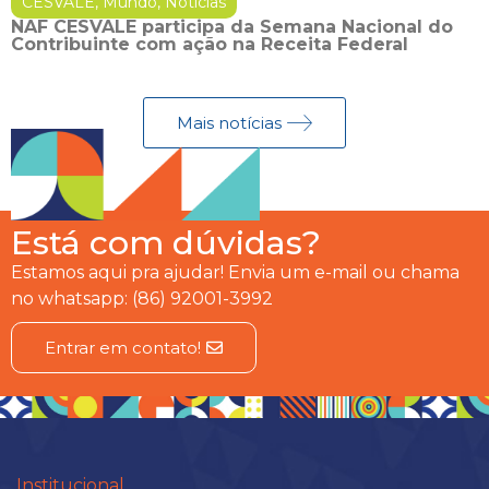
CESVALE
,
Mundo
,
Notícias
NAF CESVALE participa da Semana Nacional do
Contribuinte com ação na Receita Federal
Mais notícias
Está com dúvidas?
Estamos aqui pra ajudar! Envia um e-mail ou chama
no whatsapp: (86) 92001-3992
Entrar em contato!
Institucional