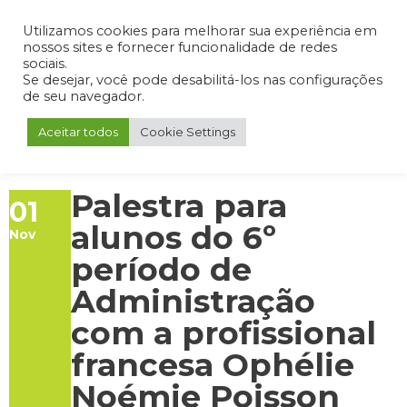
Admin
Portal do Aluno
Portal do Professor
Portal do Coordenador
Utilizamos cookies para melhorar sua experiência em
nossos sites e fornecer funcionalidade de redes
sociais.
Se desejar, você pode desabilitá-los nas configurações
de seu navegador.
Aceitar todos
Cookie Settings
Palestra para
01
alunos do 6º
Nov
período de
Administração
com a profissional
francesa Ophélie
Noémie Poisson