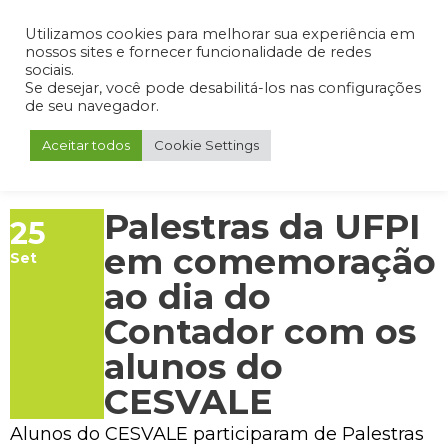
Admin
Portal do Aluno
Portal do Professor
Portal do Coordenador
Utilizamos cookies para melhorar sua experiência em
nossos sites e fornecer funcionalidade de redes
sociais.
Se desejar, você pode desabilitá-los nas configurações
de seu navegador.
Aceitar todos
Cookie Settings
Palestras da UFPI
25
em comemoração
Set
ao dia do
Contador com os
alunos do
CESVALE
Alunos do CESVALE participaram de Palestras