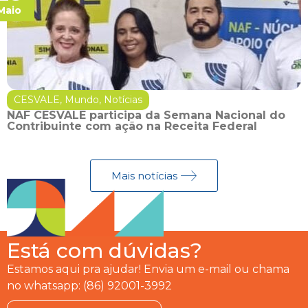
Maio
CESVALE
,
Mundo
,
Notícias
NAF CESVALE participa da Semana Nacional do
Contribuinte com ação na Receita Federal
Mais notícias
Está com dúvidas?
Estamos aqui pra ajudar! Envia um e-mail ou chama
no whatsapp: (86) 92001-3992