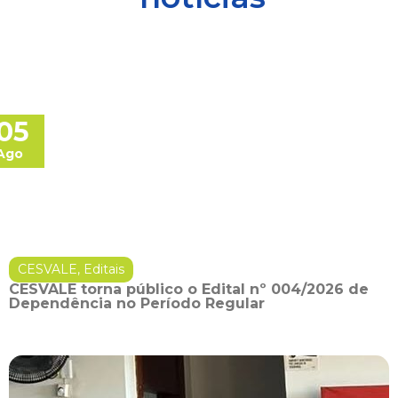
05
Ago
CESVALE
,
Editais
CESVALE torna público o Edital nº 004/2026 de
Dependência no Período Regular