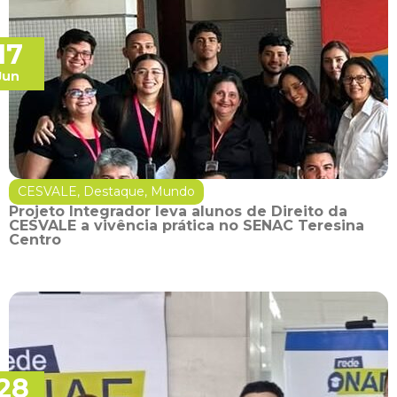
17
Jun
CESVALE
,
Destaque
,
Mundo
Projeto Integrador leva alunos de Direito da
CESVALE a vivência prática no SENAC Teresina
Centro
28