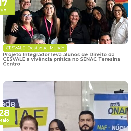
17
Jun
CESVALE
,
Destaque
,
Mundo
Projeto Integrador leva alunos de Direito da
CESVALE a vivência prática no SENAC Teresina
Centro
28
Maio