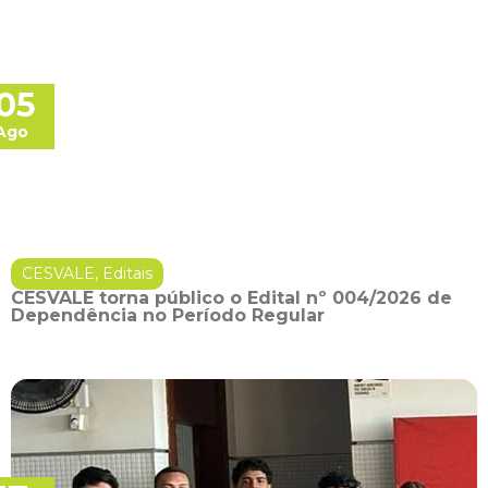
05
Ago
CESVALE
,
Editais
CESVALE torna público o Edital nº 004/2026 de
Dependência no Período Regular