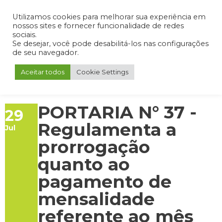
Admin
Portal do Aluno
Portal do Professor
Portal do Coordenador
Utilizamos cookies para melhorar sua experiência em
nossos sites e fornecer funcionalidade de redes
sociais.
Se desejar, você pode desabilitá-los nas configurações
de seu navegador.
Aceitar todos
Cookie Settings
PORTARIA N° 37 -
29
Regulamenta a
Jul
prorrogação
quanto ao
pagamento de
mensalidade
referente ao mês