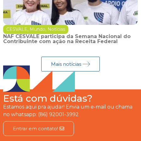
CESVALE
,
Mundo
,
Notícias
NAF CESVALE participa da Semana Nacional do
Contribuinte com ação na Receita Federal
Mais notícias
Está com dúvidas?
Estamos aqui pra ajudar! Envia um e-mail ou chama
no whatsapp: (86) 92001-3992
Entrar em contato!