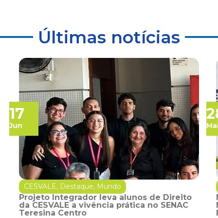
Últimas notícias
17
2
Jun
Ma
CESVALE
,
Destaque
,
Mundo
Projeto Integrador leva alunos de Direito
da CESVALE a vivência prática no SENAC
Teresina Centro