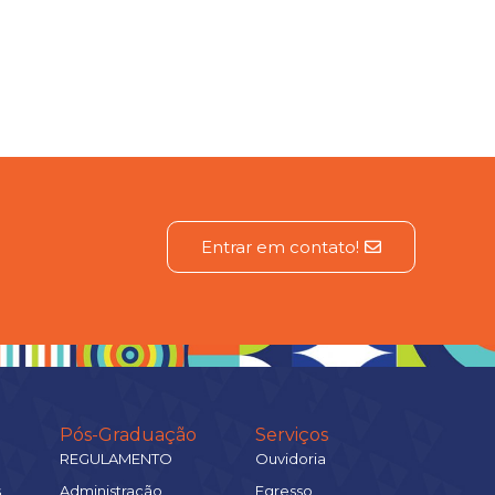
Entrar em contato!
Pós-Graduação
Serviços
REGULAMENTO
Ouvidoria
s
Administração
Egresso