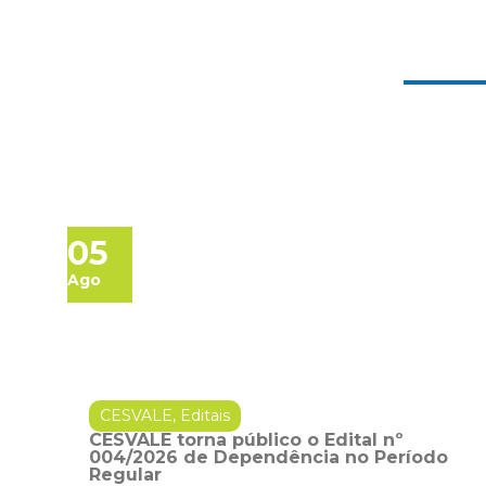
05
Ago
CESVALE
,
Editais
CESVALE torna público o Edital nº
004/2026 de Dependência no Período
Regular