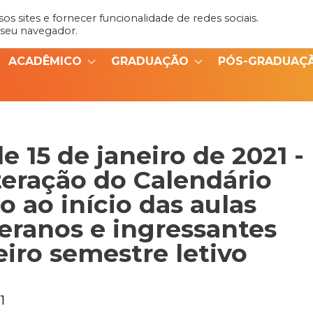
s sites e fornecer funcionalidade de redes sociais.
Admin
Portal do Aluno
 seu navegador.
ACADÊMICO
GRADUAÇÃO
PÓS-GRADUAÇ
 15 de janeiro de 2021 -
eração do Calendário
 ao início das aulas
teranos e ingressantes
eiro semestre letivo
1