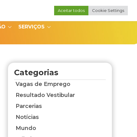
Aceitar todos
Cookie Settings
Portal do Professor
Portal do Coordenador
ÃO
SERVIÇOS
Categorias
Vagas de Emprego
Resultado Vestibular
Parcerias
Notícias
Mundo