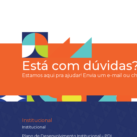
Está com dúvidas
Estamos aqui pra ajudar! Envia um e-mail ou 
Institucional
Institucional
Plano de Desenvolvimento Institucional – PDI