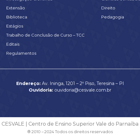
Extensão
Direito
Biblioteca
Pedagogia
Estágios
Trabalho de Conclusão de Curso – TCC
Editais
Regulamentos
Endereço:
Av. Ininga, 1201 – 2º Piso, Teresina – PI
Ouvidoria:
ouvidoria@cesvale.com.br
CESVALE | Centro de Ensino Superior Vale do Parnaíba
® 2010 – 2024 Todos os direitos reservados