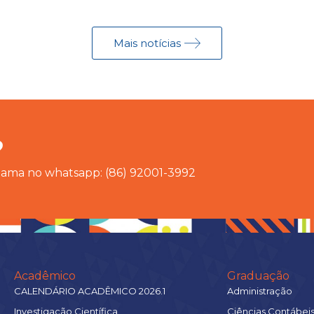
Mais notícias
?
chama no whatsapp: (86) 92001-3992
Acadêmico
Graduação
CALENDÁRIO ACADÊMICO 2026.1
Administração
Investigação Científica
Ciências Contábei