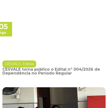
05
Ago
CESVALE
,
Editais
CESVALE torna público o Edital nº 004/2026 de
Dependência no Período Regular