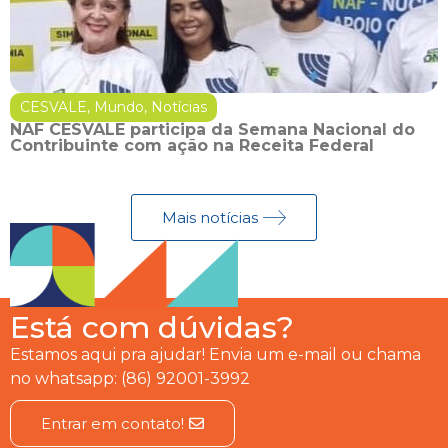
CESVALE
,
Mundo
,
Notícias
NAF CESVALE participa da Semana Nacional do
Contribuinte com ação na Receita Federal
Mais notícias
Está com dúvidas?
Estamos aqui pra ajudar! Envia um e-mail ou chama
no whatsapp: (86) 92001-3992
Entrar em contato!