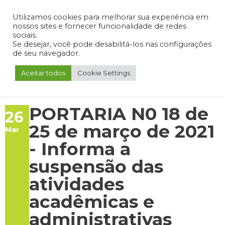
Admin
Portal do Aluno
Portal do Professor
Portal do Coordenador
Utilizamos cookies para melhorar sua experiência em
nossos sites e fornecer funcionalidade de redes
sociais.
Se desejar, você pode desabilitá-los nas configurações
de seu navegador.
Aceitar todos
Cookie Settings
PORTARIA N0 18 de
26
25 de março de 2021
Mar
- Informa a
suspensão das
atividades
acadêmicas e
administrativas