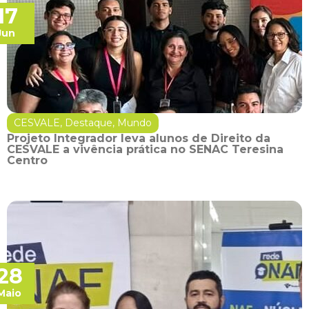
17
Jun
CESVALE
,
Destaque
,
Mundo
Projeto Integrador leva alunos de Direito da
CESVALE a vivência prática no SENAC Teresina
Centro
28
Maio