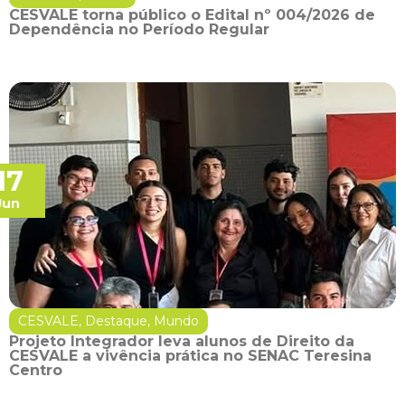
CESVALE torna público o Edital nº 004/2026 de
Dependência no Período Regular
17
Jun
CESVALE
,
Destaque
,
Mundo
Projeto Integrador leva alunos de Direito da
CESVALE a vivência prática no SENAC Teresina
Centro