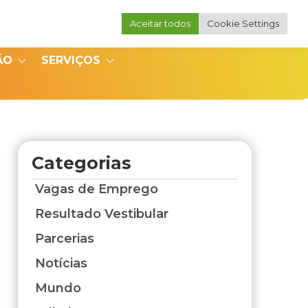
Aceitar todos
Cookie Settings
Portal do Professor
Portal do Coordenador
ÃO
SERVIÇOS
Categorias
Vagas de Emprego
Resultado Vestibular
Parcerias
Notícias
Mundo