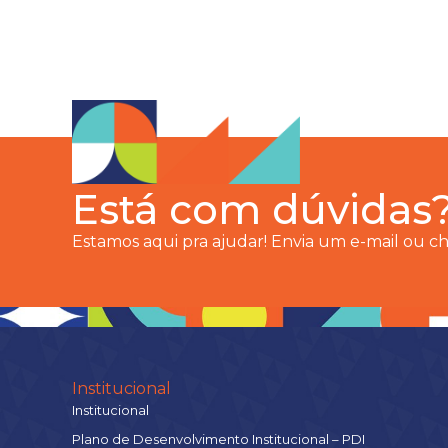
Está com dúvidas
Estamos aqui pra ajudar! Envia um e-mail ou 
Institucional
Institucional
Plano de Desenvolvimento Institucional – PDI