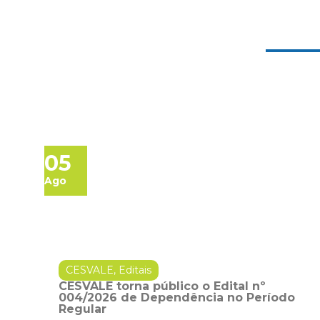
05
Ago
CESVALE
,
Editais
CESVALE torna público o Edital nº
004/2026 de Dependência no Período
Regular