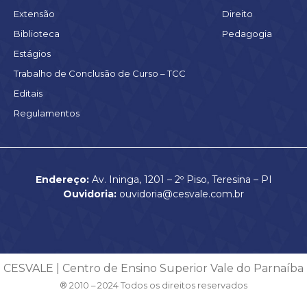
Extensão
Direito
Biblioteca
Pedagogia
Estágios
Trabalho de Conclusão de Curso – TCC
Editais
Regulamentos
Endereço:
Av. Ininga, 1201 – 2º Piso, Teresina – PI
Ouvidoria:
ouvidoria@cesvale.com.br
CESVALE | Centro de Ensino Superior Vale do Parnaíba
® 2010 – 2024 Todos os direitos reservados