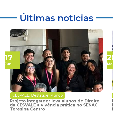
Últimas notícias
17
2
Jun
Ma
CESVALE
,
Destaque
,
Mundo
Projeto Integrador leva alunos de Direito
da CESVALE a vivência prática no SENAC
Teresina Centro