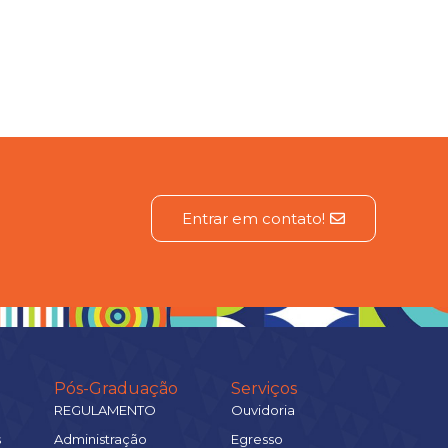
Entrar em contato!
Pós-Graduação
Serviços
REGULAMENTO
Ouvidoria
s
Administração
Egresso