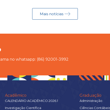
Mais notícias
?
chama no whatsapp: (86) 92001-3992
Acadêmico
Graduação
CALENDÁRIO ACADÊMICO 2026.1
Administração
Investigação Científica
Ciências Contábei