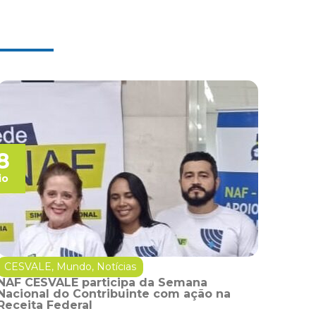
8
io
CESVALE
,
Mundo
,
Notícias
NAF CESVALE participa da Semana
Nacional do Contribuinte com ação na
Receita Federal