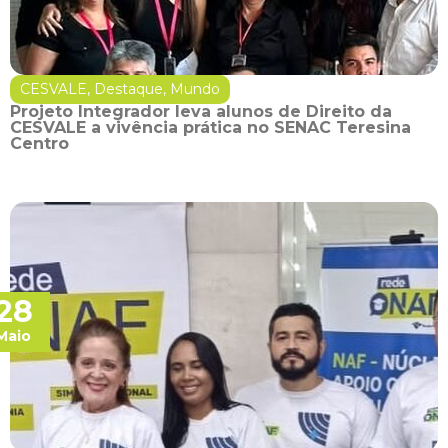
CESVALE
,
Destaque
,
Mundo
Projeto Integrador leva alunos de Direito da
CESVALE a vivência prática no SENAC Teresina
Centro
28
Maio