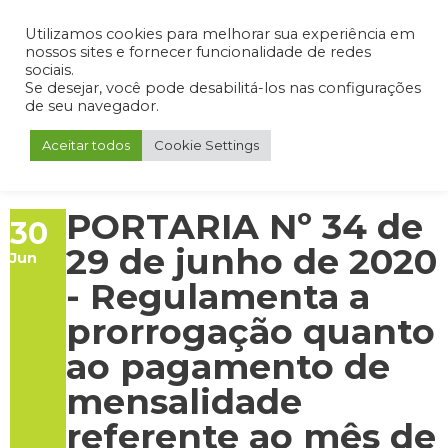
Admin
Portal do Aluno
Portal do Professor
Portal do Coordenador
Utilizamos cookies para melhorar sua experiência em
nossos sites e fornecer funcionalidade de redes
sociais.
Se desejar, você pode desabilitá-los nas configurações
de seu navegador.
Aceitar todos
Cookie Settings
PORTARIA Nº 34 de
30
29 de junho de 2020
Jun
- Regulamenta a
prorrogação quanto
ao pagamento de
mensalidade
referente ao mês de