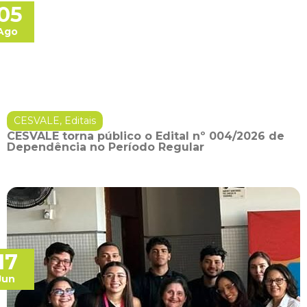
05
Ago
CESVALE
,
Editais
CESVALE torna público o Edital nº 004/2026 de
Dependência no Período Regular
17
Jun