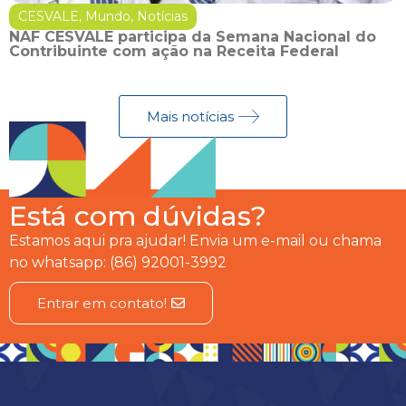
CESVALE
,
Mundo
,
Notícias
NAF CESVALE participa da Semana Nacional do
Contribuinte com ação na Receita Federal
Mais notícias
Está com dúvidas?
Estamos aqui pra ajudar! Envia um e-mail ou chama
no whatsapp: (86) 92001-3992
Entrar em contato!