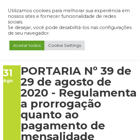
Admin
Portal do Aluno
Portal do Professor
Portal do Coordenador
Utilizamos cookies para melhorar sua experiência em
nossos sites e fornecer funcionalidade de redes
sociais.
Se desejar, você pode desabilitá-los nas configurações
de seu navegador.
Aceitar todos
Cookie Settings
PORTARIA Nº 39 de
31
29 de agosto de
Ago
2020 - Regulamenta
a prorrogação
quanto ao
pagamento de
mensalidade