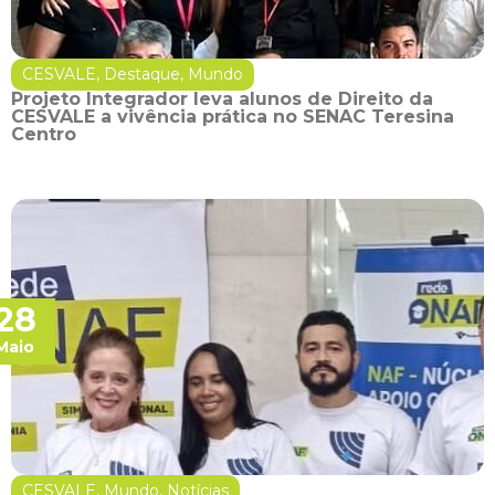
CESVALE
,
Destaque
,
Mundo
Projeto Integrador leva alunos de Direito da
CESVALE a vivência prática no SENAC Teresina
Centro
28
Maio
CESVALE
,
Mundo
,
Notícias