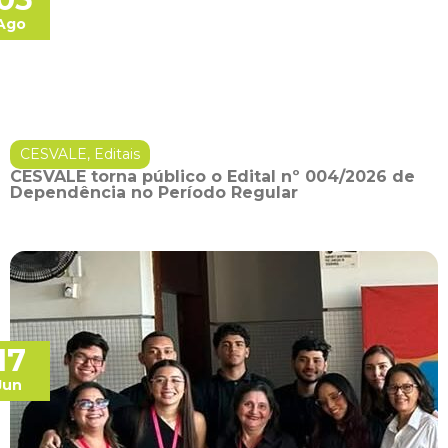
Ago
CESVALE
,
Editais
CESVALE torna público o Edital nº 004/2026 de
Dependência no Período Regular
17
Jun