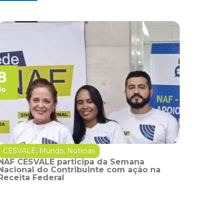
8
io
CESVALE
,
Mundo
,
Notícias
NAF CESVALE participa da Semana
Nacional do Contribuinte com ação na
Receita Federal