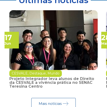
Últimas notícias
17
2
Jun
Ma
CESVALE
,
Destaque
,
Mundo
Projeto Integrador leva alunos de Direito
da CESVALE a vivência prática no SENAC
Teresina Centro
Mais notícias