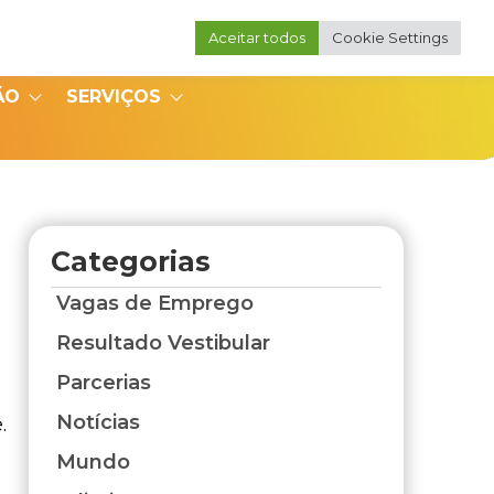
Aceitar todos
Cookie Settings
Portal do Professor
Portal do Coordenador
ÃO
SERVIÇOS
Categorias
Vagas de Emprego
Resultado Vestibular
Parcerias
Notícias
.
Mundo
,