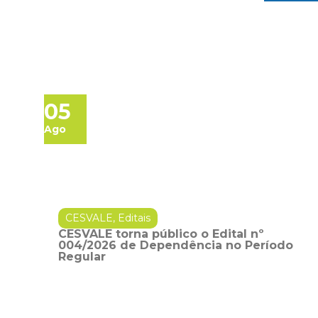
05
Ago
CESVALE
,
Editais
CESVALE torna público o Edital nº
004/2026 de Dependência no Período
Regular