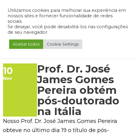
Admin
Portal do Aluno
Portal do Professor
Portal do Coordenador
Utilizamos cookies para melhorar sua experiência em
nossos sites e fornecer funcionalidade de redes
sociais.
Se desejar, você pode desabilitá-los nas configurações
de seu navegador.
Aceitar todos
Cookie Settings
Prof. Dr. José
10
James Gomes
Nov
Pereira obtém
pós-doutorado
na Itália
Nosso Prof. Dr. José James Gomes Pereira
obteve no último dia 19 o título de pós-