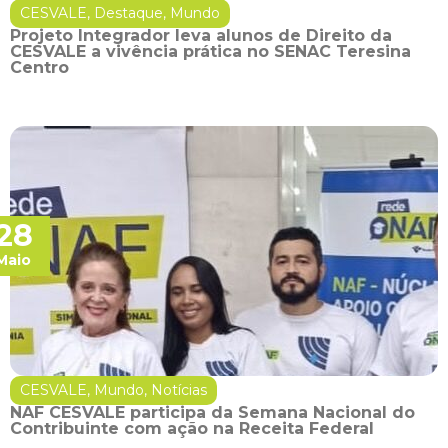
CESVALE
,
Destaque
,
Mundo
Projeto Integrador leva alunos de Direito da
CESVALE a vivência prática no SENAC Teresina
Centro
28
Maio
CESVALE
,
Mundo
,
Notícias
NAF CESVALE participa da Semana Nacional do
Contribuinte com ação na Receita Federal