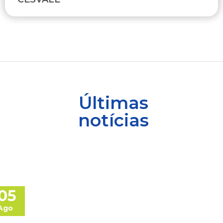
Últimas
notícias
05
Ago