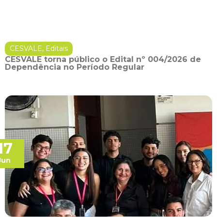
CESVALE
,
Editais
CESVALE torna público o Edital nº 004/2026 de
Dependência no Período Regular
17
Jun