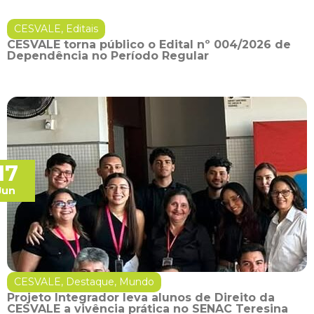
CESVALE
,
Editais
CESVALE torna público o Edital nº 004/2026 de
Dependência no Período Regular
17
Jun
CESVALE
,
Destaque
,
Mundo
Projeto Integrador leva alunos de Direito da
CESVALE a vivência prática no SENAC Teresina