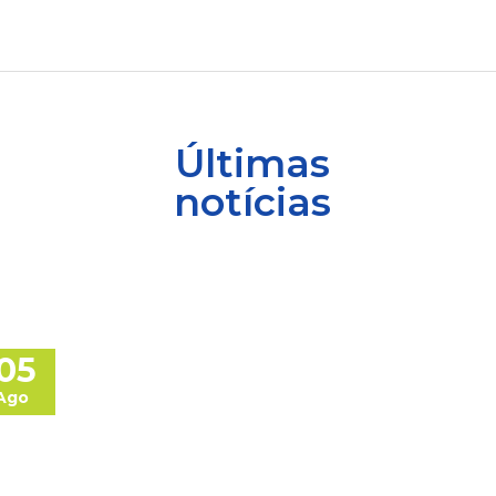
Últimas
notícias
05
Ago