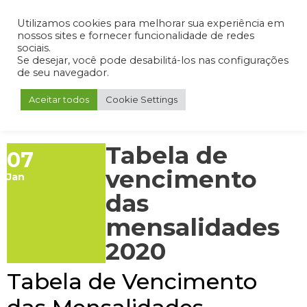
Admin
Portal do Aluno
Portal do Professor
Portal do Coordenador
Utilizamos cookies para melhorar sua experiência em
nossos sites e fornecer funcionalidade de redes
sociais.
Se desejar, você pode desabilitá-los nas configurações
de seu navegador.
Aceitar todos
Cookie Settings
Tabela de
07
vencimento
Jan
das
mensalidades
2020
Tabela de Vencimento