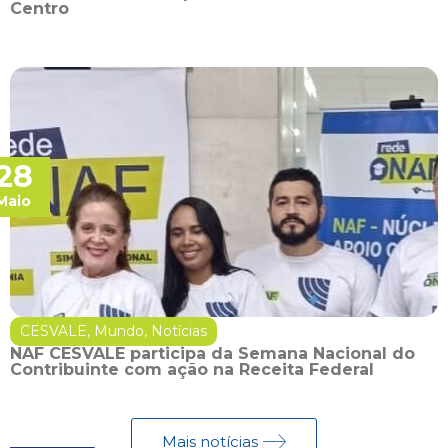
Centro
28
Maio
CESVALE
,
Mundo
,
Notícias
NAF CESVALE participa da Semana Nacional do
Contribuinte com ação na Receita Federal
Mais notícias