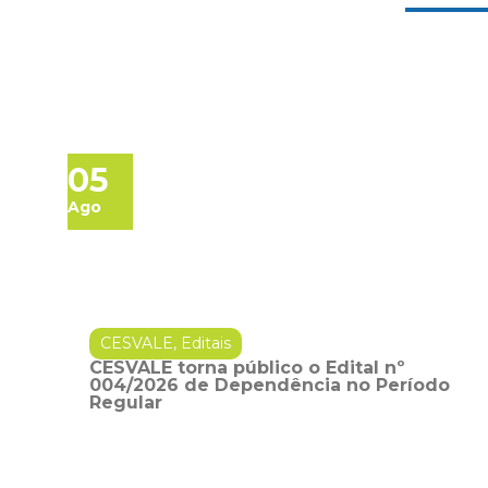
05
Ago
CESVALE
,
Editais
CESVALE torna público o Edital nº
004/2026 de Dependência no Período
Regular