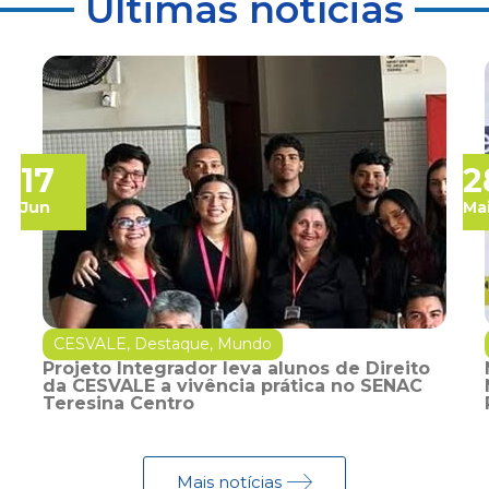
Últimas notícias
17
2
Jun
Ma
CESVALE
,
Destaque
,
Mundo
Projeto Integrador leva alunos de Direito
da CESVALE a vivência prática no SENAC
Teresina Centro
Mais notícias