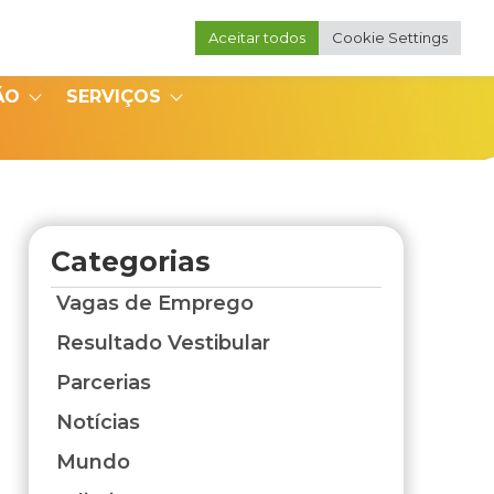
Aceitar todos
Cookie Settings
Portal do Professor
Portal do Coordenador
ÃO
SERVIÇOS
Categorias
Vagas de Emprego
Resultado Vestibular
Parcerias
Notícias
Mundo