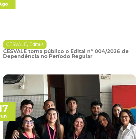
Ago
CESVALE
,
Editais
CESVALE torna público o Edital nº 004/2026 de
Dependência no Período Regular
17
Jun