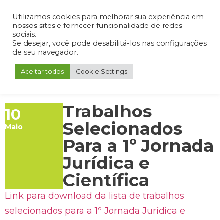
Admin
Portal do Aluno
Portal do Professor
Portal do Coordenador
Utilizamos cookies para melhorar sua experiência em
nossos sites e fornecer funcionalidade de redes
sociais.
Se desejar, você pode desabilitá-los nas configurações
de seu navegador.
Aceitar todos
Cookie Settings
Trabalhos
10
Selecionados
Maio
Para a 1º Jornada
Jurídica e
Científica
Link para download da lista de trabalhos
selecionados para a 1º Jornada Jurídica e