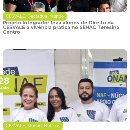
CESVALE
,
Destaque
,
Mundo
Projeto Integrador leva alunos de Direito da
CESVALE a vivência prática no SENAC Teresina
Centro
28
Maio
CESVALE
,
Mundo
,
Notícias