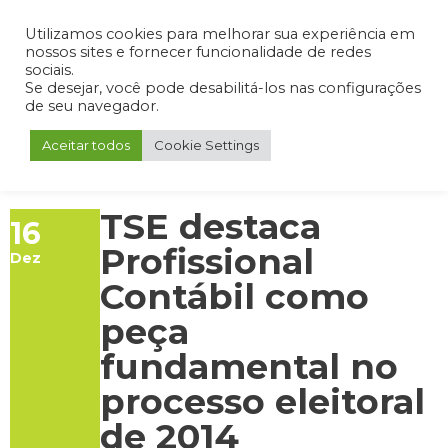
Admin
Portal do Aluno
Portal do Professor
Portal do Coordenador
Utilizamos cookies para melhorar sua experiência em
nossos sites e fornecer funcionalidade de redes
sociais.
Se desejar, você pode desabilitá-los nas configurações
de seu navegador.
Aceitar todos
Cookie Settings
TSE destaca
16
Profissional
Dez
Contábil como
peça
fundamental no
processo eleitoral
de 2014