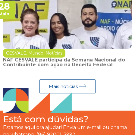
28
Maio
CESVALE
,
Mundo
,
Notícias
NAF CESVALE participa da Semana Nacional do
Contribuinte com ação na Receita Federal
Mais notícias
Está com dúvidas?
Estamos aqui pra ajudar! Envia um e-mail ou chama
no whatsapp: (86) 92001-3992