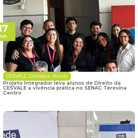
17
Jun
CESVALE
,
Destaque
,
Mundo
Projeto Integrador leva alunos de Direito da
CESVALE a vivência prática no SENAC Teresina
Centro