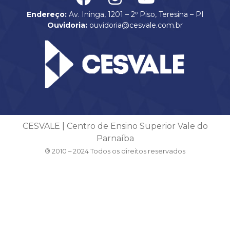
Endereço:
Av. Ininga, 1201 – 2º Piso, Teresina – PI
Ouvidoria:
ouvidoria@cesvale.com.br
CESVALE | Centro de Ensino Superior Vale do
Parnaíba
® 2010 – 2024 Todos os direitos reservados