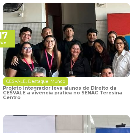
17
Jun
CESVALE
,
Destaque
,
Mundo
Projeto Integrador leva alunos de Direito da
CESVALE a vivência prática no SENAC Teresina
Centro