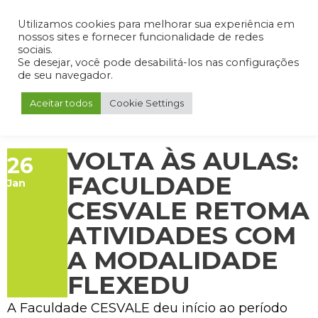
Admin
Portal do Aluno
Portal do Professor
Portal do Coordenador
Utilizamos cookies para melhorar sua experiência em
nossos sites e fornecer funcionalidade de redes
sociais.
Se desejar, você pode desabilitá-los nas configurações
de seu navegador.
Aceitar todos
Cookie Settings
VOLTA ÀS AULAS:
26
FACULDADE
Jan
CESVALE RETOMA
ATIVIDADES COM
A MODALIDADE
FLEXEDU
A Faculdade CESVALE deu início ao período