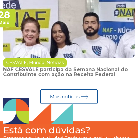
28
Maio
CESVALE
,
Mundo
,
Notícias
NAF CESVALE participa da Semana Nacional do
Contribuinte com ação na Receita Federal
Mais notícias
Está com dúvidas?