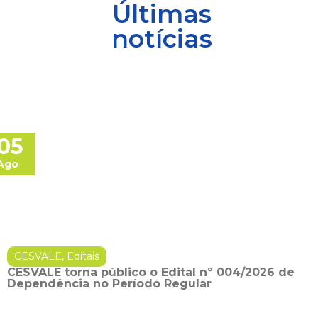
Últimas
notícias
05
Ago
CESVALE
,
Editais
CESVALE torna público o Edital nº 004/2026 de
Dependência no Período Regular