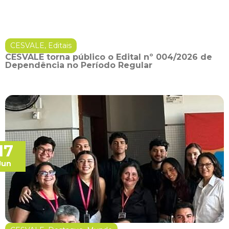
CESVALE
,
Editais
CESVALE torna público o Edital nº 004/2026 de
Dependência no Período Regular
17
Jun