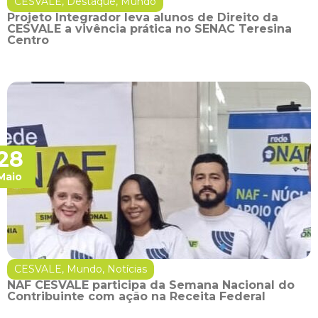
CESVALE
,
Destaque
,
Mundo
Projeto Integrador leva alunos de Direito da
CESVALE a vivência prática no SENAC Teresina
Centro
28
Maio
CESVALE
,
Mundo
,
Notícias
NAF CESVALE participa da Semana Nacional do
Contribuinte com ação na Receita Federal