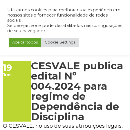
Admin
Portal do Aluno
Portal do Professor
Portal do Coordenador
Utilizamos cookies para melhorar sua experiência em
nossos sites e fornecer funcionalidade de redes
sociais.
Se desejar, você pode desabilitá-los nas configurações
de seu navegador.
Aceitar todos
Cookie Settings
CESVALE publica
19
edital Nº
Jun
004.2024 para
regime de
Dependência de
Disciplina
O CESVALE, no uso de suas atribuições legais,