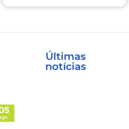
Últimas
notícias
05
Ago