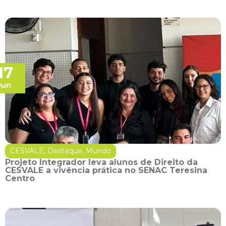
17
Jun
CESVALE
,
Destaque
,
Mundo
Projeto Integrador leva alunos de Direito da
CESVALE a vivência prática no SENAC Teresina
Centro