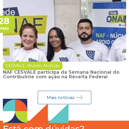
28
Maio
CESVALE
,
Mundo
,
Notícias
NAF CESVALE participa da Semana Nacional do
Contribuinte com ação na Receita Federal
Mais notícias
Está com dúvidas?