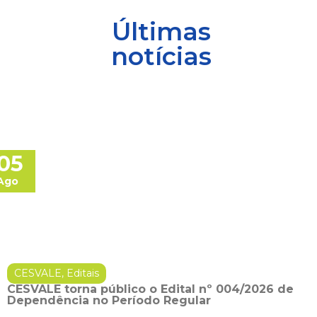
Últimas
notícias
05
Ago
CESVALE
,
Editais
CESVALE torna público o Edital nº 004/2026 de
Dependência no Período Regular