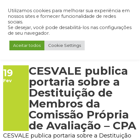
Admin
Portal do Aluno
Portal do Professor
Portal do Coordenador
Utilizamos cookies para melhorar sua experiência em
nossos sites e fornecer funcionalidade de redes
sociais.
Se desejar, você pode desabilitá-los nas configurações
de seu navegador.
Aceitar todos
Cookie Settings
CESVALE publica
19
portaria sobre a
Fev
Destituição de
Membros da
Comissão Própria
de Avaliação – CPA
CESVALE publica portaria sobre a Destituição