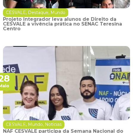
CESVALE
,
Destaque
,
Mundo
Projeto Integrador leva alunos de Direito da
CESVALE a vivência prática no SENAC Teresina
Centro
28
Maio
CESVALE
,
Mundo
,
Notícias
NAF CESVALE participa da Semana Nacional do