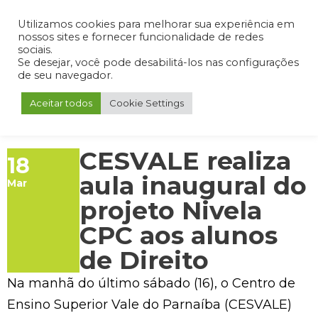
Admin
Portal do Aluno
Portal do Professor
Portal do Coordenador
Utilizamos cookies para melhorar sua experiência em
nossos sites e fornecer funcionalidade de redes
sociais.
Se desejar, você pode desabilitá-los nas configurações
de seu navegador.
Aceitar todos
Cookie Settings
CESVALE realiza
18
aula inaugural do
Mar
projeto Nivela
CPC aos alunos
de Direito
Na manhã do último sábado (16), o Centro de
Ensino Superior Vale do Parnaíba (CESVALE)