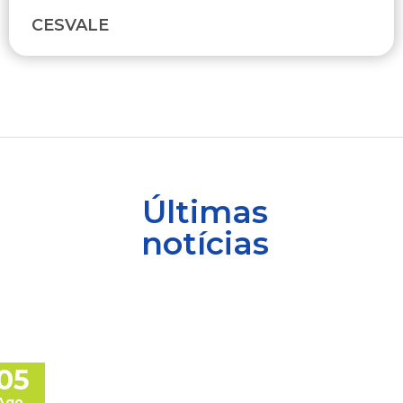
CESVALE
Últimas
notícias
05
Ago