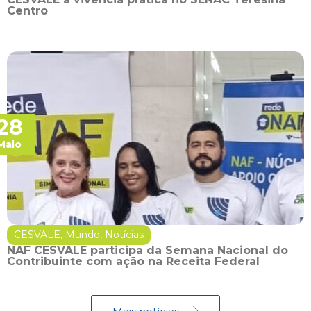
Centro
28
Maio
CESVALE
,
Mundo
,
Notícias
NAF CESVALE participa da Semana Nacional do
Contribuinte com ação na Receita Federal